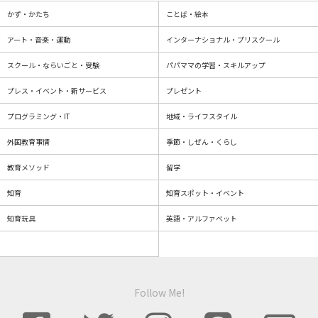
かず・かたち
ことば・絵本
アート・音楽・運動
インターナショナル・プリスクール
スクール・ならいごと・受験
パパママの学習・スキルアップ
プレス・イベント・新サービス
プレゼント
プログラミング・IT
地域・ライフスタイル
外国教育事情
季節・しぜん・くらし
教育メソッド
留学
知育
知育スポット・イベント
知育玩具
英語・アルファベット
Follow Me!