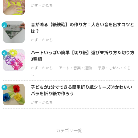
音が鳴る【紙鉄砲】の作り方！大きい音を出すコツと
3
は？
ハートいっぱい簡単【切り紙】遊び♥折り方＆切り方
4
3種類
子どもが1分でできる簡単折り紙シリーズ②かわいい
5
バラを折り紙で作ろう
カテゴリ一覧