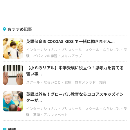
おすすめ記事
英語保育園 COCOAS KIDS で一緒に働きません...
インターナショナル・プリスクール
スクール・ならいごと・受
験
パパママの学習・スキルアップ
【小６のリアル】中学受験に役立つ！思考力を育てる
習い事...
スクール・ならいごと・受験
教育メソッド
知育
英語以外も！グローバル教育ならココアスキッズイン
ターが...
インターナショナル・プリスクール
スクール・ならいごと・受
験
英語・アルファベット
連載