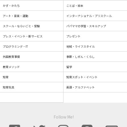
かず・かたち
ことば・絵本
アート・音楽・運動
インターナショナル・プリスクール
スクール・ならいごと・受験
パパママの学習・スキルアップ
プレス・イベント・新サービス
プレゼント
プログラミング・IT
地域・ライフスタイル
外国教育事情
季節・しぜん・くらし
教育メソッド
留学
知育
知育スポット・イベント
知育玩具
英語・アルファベット
Follow Me!