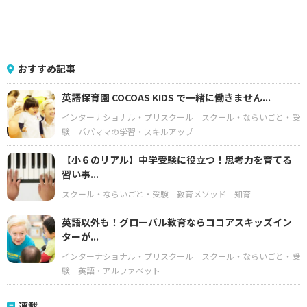
おすすめ記事
英語保育園 COCOAS KIDS で一緒に働きません...
インターナショナル・プリスクール
スクール・ならいごと・受
験
パパママの学習・スキルアップ
【小６のリアル】中学受験に役立つ！思考力を育てる
習い事...
スクール・ならいごと・受験
教育メソッド
知育
英語以外も！グローバル教育ならココアスキッズイン
ターが...
インターナショナル・プリスクール
スクール・ならいごと・受
験
英語・アルファベット
連載