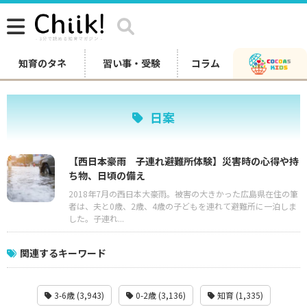
知育のタネ
習い事・受験
コラム
日案
【西日本豪雨 子連れ避難所体験】災害時の心得や持
ち物、日頃の備え
2018年7月の西日本大豪雨。被害の大きかった広島県在住の筆
者は、夫と0歳、2歳、4歳の子どもを連れて避難所に一泊しま
した。子連れ...
関連するキーワード
3-6歳 (3,943)
0-2歳 (3,136)
知育 (1,335)