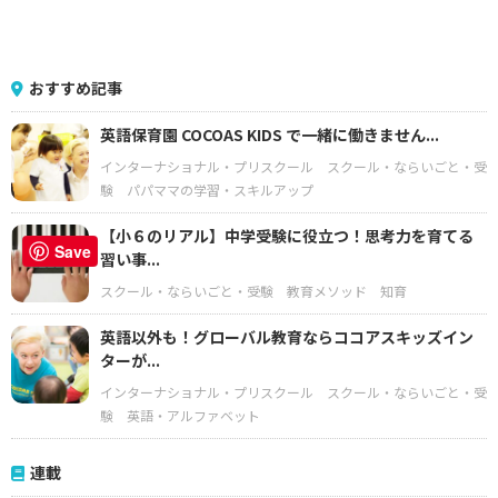
おすすめ記事
英語保育園 COCOAS KIDS で一緒に働きません...
インターナショナル・プリスクール
スクール・ならいごと・受
験
パパママの学習・スキルアップ
【小６のリアル】中学受験に役立つ！思考力を育てる
Save
習い事...
スクール・ならいごと・受験
教育メソッド
知育
英語以外も！グローバル教育ならココアスキッズイン
ターが...
インターナショナル・プリスクール
スクール・ならいごと・受
験
英語・アルファベット
連載