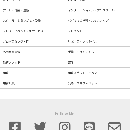
アート・音楽・運動
インターナショナル・プリスクール
スクール・ならいごと・受験
パパママの学習・スキルアップ
プレス・イベント・新サービス
プレゼント
プログラミング・IT
地域・ライフスタイル
外国教育事情
季節・しぜん・くらし
教育メソッド
留学
知育
知育スポット・イベント
知育玩具
英語・アルファベット
Follow Me!