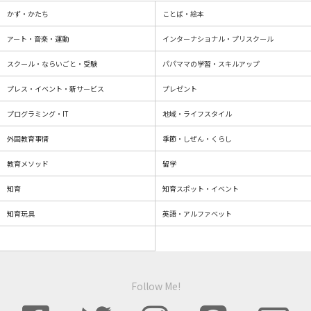
かず・かたち
ことば・絵本
アート・音楽・運動
インターナショナル・プリスクール
スクール・ならいごと・受験
パパママの学習・スキルアップ
プレス・イベント・新サービス
プレゼント
プログラミング・IT
地域・ライフスタイル
外国教育事情
季節・しぜん・くらし
教育メソッド
留学
知育
知育スポット・イベント
知育玩具
英語・アルファベット
Follow Me!