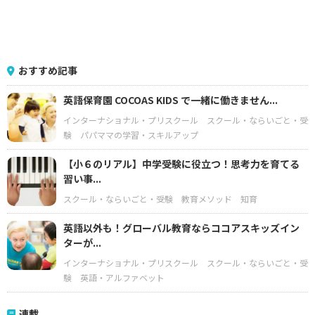
おすすめ記事
英語保育園 COCOAS KIDS で一緒に働きません...
インターナショナル・プリスクール
スクール・ならいごと・受
験
パパママの学習・スキルアップ
【小６のリアル】中学受験に役立つ！思考力を育てる
習い事...
スクール・ならいごと・受験
教育メソッド
知育
英語以外も！グローバル教育ならココアスキッズイン
ターが...
インターナショナル・プリスクール
スクール・ならいごと・受
験
英語・アルファベット
連載