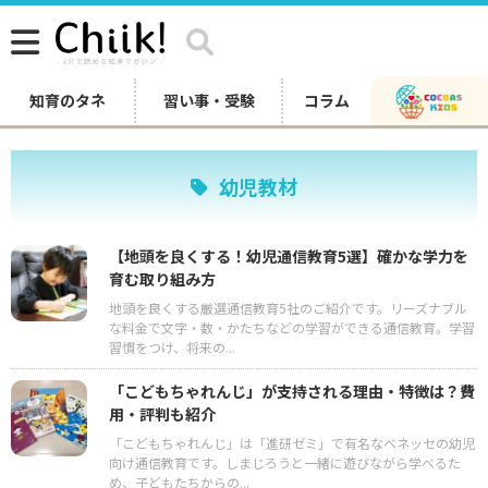
知育のタネ
習い事・受験
コラム
幼児教材
【地頭を良くする！幼児通信教育5選】確かな学力を
育む取り組み方
地頭を良くする厳選通信教育5社のご紹介です。リーズナブル
な料金で文字・数・かたちなどの学習ができる通信教育。学習
習慣をつけ、将来の...
「こどもちゃれんじ」が支持される理由・特徴は？費
用・評判も紹介
「こどもちゃれんじ」は「進研ゼミ」で有名なベネッセの幼児
向け通信教育です。しまじろうと一緒に遊びながら学べるた
め、子どもたちからの...