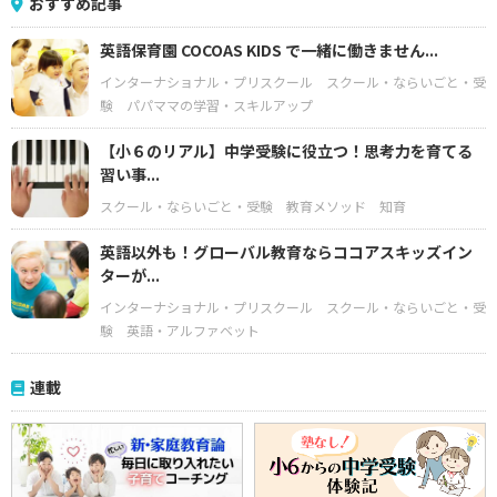
おすすめ記事
英語保育園 COCOAS KIDS で一緒に働きません...
インターナショナル・プリスクール
スクール・ならいごと・受
験
パパママの学習・スキルアップ
【小６のリアル】中学受験に役立つ！思考力を育てる
習い事...
スクール・ならいごと・受験
教育メソッド
知育
英語以外も！グローバル教育ならココアスキッズイン
ターが...
インターナショナル・プリスクール
スクール・ならいごと・受
験
英語・アルファベット
連載