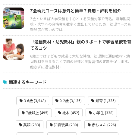
Z会幼児コースは意外と簡単？費用・評判を紹介
Z会といえば大学受験を中心とする受験対策で有名。毎年難関
校・大学への合格者を数多く輩出しているため、幼児コースも
難易度が高いのでは...
「通信教材・幼児教材」親のサポートで学習意欲を育
てるコツ
6歳までは子どもの成長に大切な時期。幼児期に通信教材・幼
児教材を与えることで脳の発達と学習習慣の定着を促します。
飽きずに通信教材・...
関連するキーワード
3-6歳 (3,943)
0-2歳 (3,136)
知育 (1,335)
7歳以上 (495)
絵本 (452)
小学生 (338)
英語 (283)
知育玩具 (230)
赤ちゃん (226)