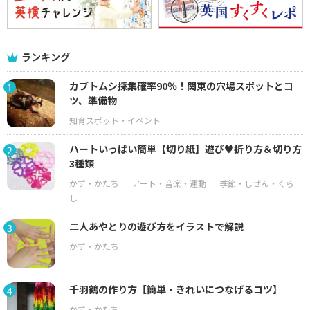
ランキング
カブトムシ採集確率90％！関東の穴場スポットとコ
1
ツ、準備物
ハートいっぱい簡単【切り紙】遊び♥折り方＆切り方
2
3種類
二人あやとりの遊び方をイラストで解説
3
千羽鶴の作り方【簡単・きれいにつなげるコツ】
4