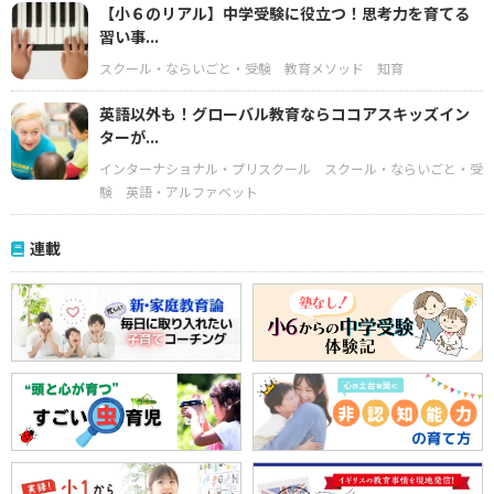
【小６のリアル】中学受験に役立つ！思考力を育てる
習い事...
スクール・ならいごと・受験
教育メソッド
知育
英語以外も！グローバル教育ならココアスキッズイン
ターが...
インターナショナル・プリスクール
スクール・ならいごと・受
験
英語・アルファベット
連載