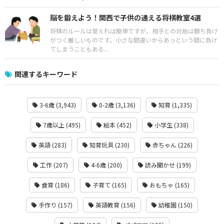
脳を鍛えよう！関西で子供の通える将棋教室4選
将棋のルールは覚えれば簡単ですが、相手との対局は勝ち負け
がつく厳しいものです。小さな間違いからあっという間に負け
てしまうこともある...
関連するキーワード
3-6歳 (3,943)
0-2歳 (3,136)
知育 (1,335)
7歳以上 (495)
絵本 (452)
小学生 (338)
英語 (283)
知育玩具 (230)
赤ちゃん (226)
工作 (207)
4-6歳 (200)
読み聞かせ (199)
食育 (186)
子育て (165)
おもちゃ (165)
手作り (157)
英語教育 (156)
幼稚園 (150)