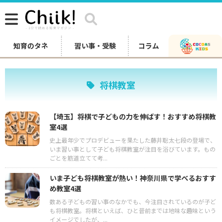
知育のタネ
習い事・受験
コラム
将棋教室
【埼玉】将棋で子どもの力を伸ばす！おすすめ将棋教
室4選
史上最年少でプロデビューを果たした藤井聡太七段の登場で、
いま習い事として子ども将棋教室が注目を浴びています。もの
ごとを筋道立てて考...
いま子ども将棋教室が熱い！神奈川県で学べるおすす
め教室4選
数ある子どもの習い事のなかでも、今注目されているのが子ど
も将棋教室。将棋といえば、ひと昔前までは地味な趣味という
イメージでしたが、...