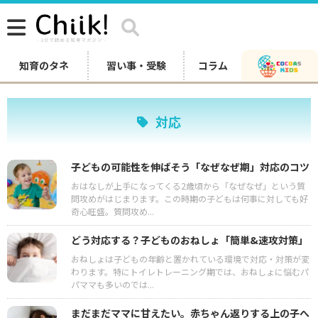
知育のタネ
習い事・受験
コラム
対応
子どもの可能性を伸ばそう「なぜなぜ期」対応のコツ
おはなしが上手になってくる2歳頃から「なぜなぜ」という質
問攻めがはじまります。この時期の子どもは何事に対しても好
奇心旺盛。質問攻め...
どう対応する？子どものおねしょ「簡単&速攻対策」
おねしょは子どもの年齢と置かれている環境で対応・対策が変
わります。特にトイレトレーニング期では、おねしょに悩むパ
パママも多いのでは...
まだまだママに甘えたい。赤ちゃん返りする上の子へ