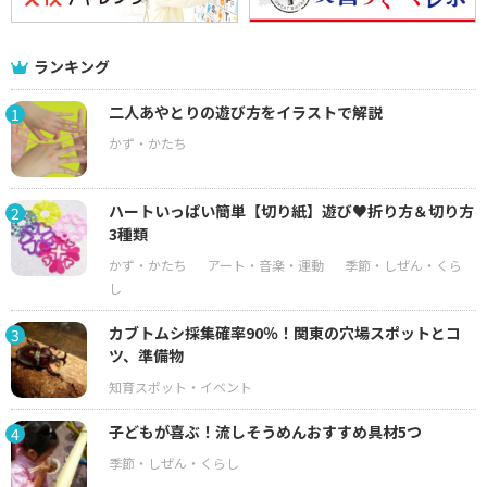
ランキング
二人あやとりの遊び方をイラストで解説
1
ハートいっぱい簡単【切り紙】遊び♥折り方＆切り方
2
3種類
カブトムシ採集確率90％！関東の穴場スポットとコ
3
ツ、準備物
子どもが喜ぶ！流しそうめんおすすめ具材5つ
4