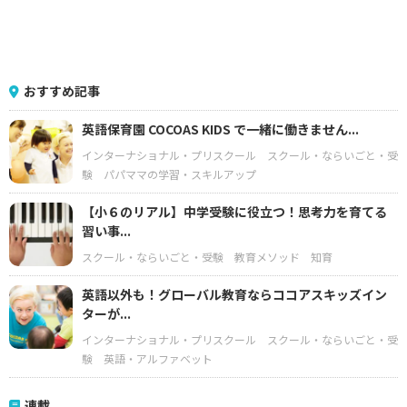
おすすめ記事
英語保育園 COCOAS KIDS で一緒に働きません...
インターナショナル・プリスクール
スクール・ならいごと・受
験
パパママの学習・スキルアップ
【小６のリアル】中学受験に役立つ！思考力を育てる
習い事...
スクール・ならいごと・受験
教育メソッド
知育
英語以外も！グローバル教育ならココアスキッズイン
ターが...
インターナショナル・プリスクール
スクール・ならいごと・受
験
英語・アルファベット
連載