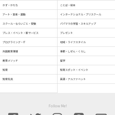
かず・かたち
ことば・絵本
アート・音楽・運動
インターナショナル・プリスクール
スクール・ならいごと・受験
パパママの学習・スキルアップ
プレス・イベント・新サービス
プレゼント
プログラミング・IT
地域・ライフスタイル
外国教育事情
季節・しぜん・くらし
教育メソッド
留学
知育
知育スポット・イベント
知育玩具
英語・アルファベット
Follow Me!