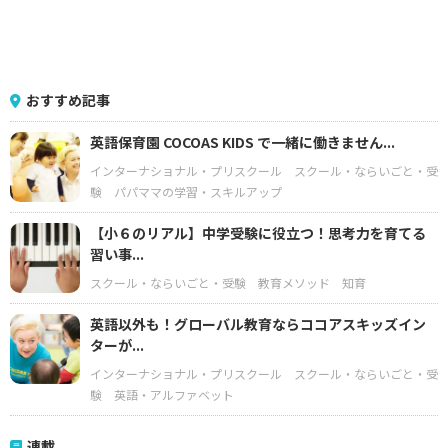
おすすめ記事
英語保育園 COCOAS KIDS で一緒に働きません...
インターナショナル・プリスクール
スクール・ならいごと・受
験
パパママの学習・スキルアップ
【小６のリアル】中学受験に役立つ！思考力を育てる
習い事...
スクール・ならいごと・受験
教育メソッド
知育
英語以外も！グローバル教育ならココアスキッズイン
ターが...
インターナショナル・プリスクール
スクール・ならいごと・受
験
英語・アルファベット
連載