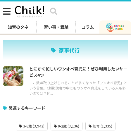
知育のタネ
習い事・受験
コラム
家事代行
とにかく忙しいワンオペ育児に！ぜひ利用したいサー
ビス4つ
ここ数年取り上げられることが多くなった「ワンオペ育児」と
いう言葉。Chiik!読者の中にもワンオペ育児をしている人も多
いのでは？何...
関連するキーワード
3-6歳 (3,943)
0-2歳 (3,136)
知育 (1,335)