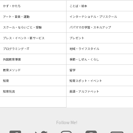
かず・かたち
ことば・絵本
アート・音楽・運動
インターナショナル・プリスクール
スクール・ならいごと・受験
パパママの学習・スキルアップ
プレス・イベント・新サービス
プレゼント
プログラミング・IT
地域・ライフスタイル
外国教育事情
季節・しぜん・くらし
教育メソッド
留学
知育
知育スポット・イベント
知育玩具
英語・アルファベット
Follow Me!