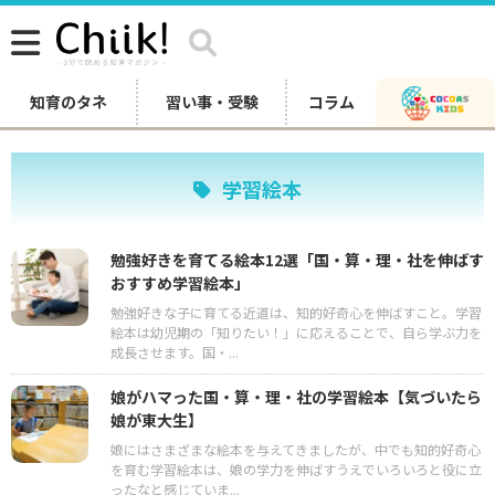
知育のタネ
習い事・受験
コラム
学習絵本
勉強好きを育てる絵本12選「国・算・理・社を伸ばす
おすすめ学習絵本」
勉強好きな子に育てる近道は、知的好奇心を伸ばすこと。学習
絵本は幼児期の「知りたい！」に応えることで、自ら学ぶ力を
成長させます。国・...
娘がハマった国・算・理・社の学習絵本【気づいたら
娘が東大生】
娘にはさまざまな絵本を与えてきましたが、中でも知的好奇心
を育む学習絵本は、娘の学力を伸ばすうえでいろいろと役に立
ったなと感じていま...