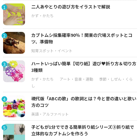
二人あやとりの遊び方をイラストで解説
1
カブトムシ採集確率90％！関東の穴場スポットとコ
2
ツ、準備物
ハートいっぱい簡単【切り紙】遊び♥折り方＆切り方
3
3種類
現代版「ABCの歌」の歌詞とは？今と昔の違いと歌い
4
方のコツ
子どもが1分でできる簡単折り紙シリーズ③折り紙で
5
立体的なカブトムシを作ろう