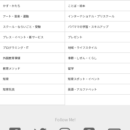
かず・かたち
ことば・絵本
アート・音楽・運動
インターナショナル・プリスクール
スクール・ならいごと・受験
パパママの学習・スキルアップ
プレス・イベント・新サービス
プレゼント
プログラミング・IT
地域・ライフスタイル
外国教育事情
季節・しぜん・くらし
教育メソッド
留学
知育
知育スポット・イベント
知育玩具
英語・アルファベット
Follow Me!