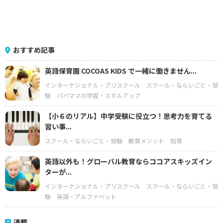
おすすめ記事
英語保育園 COCOAS KIDS で一緒に働きません...
インターナショナル・プリスクール
スクール・ならいごと・受
験
パパママの学習・スキルアップ
【小６のリアル】中学受験に役立つ！思考力を育てる
習い事...
スクール・ならいごと・受験
教育メソッド
知育
英語以外も！グローバル教育ならココアスキッズイン
ターが...
インターナショナル・プリスクール
スクール・ならいごと・受
験
英語・アルファベット
連載