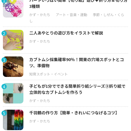
ハートいっぱい簡単【切り紙】遊び♥折り方＆切り方
1
3種類
二人あやとりの遊び方をイラストで解説
2
カブトムシ採集確率90％！関東の穴場スポットとコ
3
ツ、準備物
子どもが1分でできる簡単折り紙シリーズ③折り紙で
4
立体的なカブトムシを作ろう
千羽鶴の作り方【簡単・きれいにつなげるコツ】
5