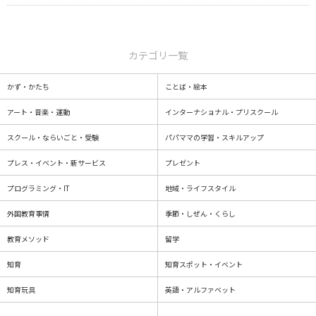
カテゴリ一覧
かず・かたち
ことば・絵本
アート・音楽・運動
インターナショナル・プリスクール
スクール・ならいごと・受験
パパママの学習・スキルアップ
プレス・イベント・新サービス
プレゼント
プログラミング・IT
地域・ライフスタイル
外国教育事情
季節・しぜん・くらし
教育メソッド
留学
知育
知育スポット・イベント
知育玩具
英語・アルファベット