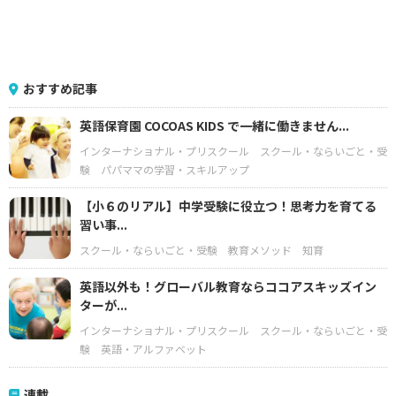
おすすめ記事
英語保育園 COCOAS KIDS で一緒に働きません...
インターナショナル・プリスクール
スクール・ならいごと・受
験
パパママの学習・スキルアップ
【小６のリアル】中学受験に役立つ！思考力を育てる
習い事...
スクール・ならいごと・受験
教育メソッド
知育
英語以外も！グローバル教育ならココアスキッズイン
ターが...
インターナショナル・プリスクール
スクール・ならいごと・受
験
英語・アルファベット
連載