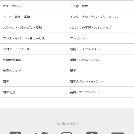
かず・かたち
ことば・絵本
アート・音楽・運動
インターナショナル・プリスクール
スクール・ならいごと・受験
パパママの学習・スキルアップ
プレス・イベント・新サービス
プレゼント
プログラミング・IT
地域・ライフスタイル
外国教育事情
季節・しぜん・くらし
教育メソッド
留学
知育
知育スポット・イベント
知育玩具
英語・アルファベット
Follow Me!