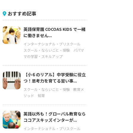
おすすめ記事
英語保育園 COCOAS KIDS で一緒
に働きません...
インターナショナル・プリスクール
スクール・ならいごと・受験
パパマ
マの学習・スキルアップ
【小６のリアル】中学受験に役立
つ！思考力を育てる習い事...
スクール・ならいごと・受験
教育メ
ソッド
知育
英語以外も！グローバル教育なら
ココアスキッズインターが...
インターナショナル・プリスクール