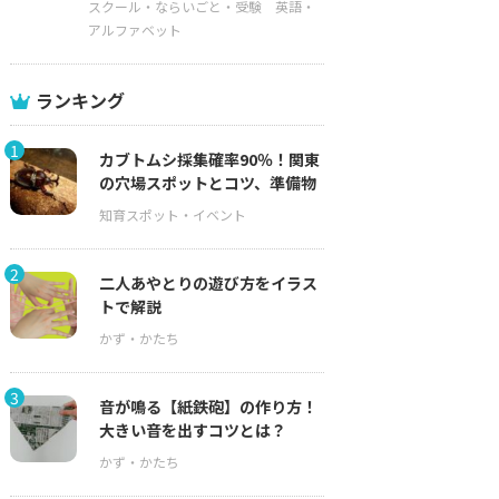
スクール・ならいごと・受験
英語・
アルファベット
ランキング
1
カブトムシ採集確率90％！関東
の穴場スポットとコツ、準備物
2
二人あやとりの遊び方をイラス
トで解説
3
音が鳴る【紙鉄砲】の作り方！
大きい音を出すコツとは？