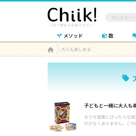
メソッド
数
Home
大人も楽しめる

子どもと一緒に大人も
おうち知育にぴったりな知
が少なくありません。この記