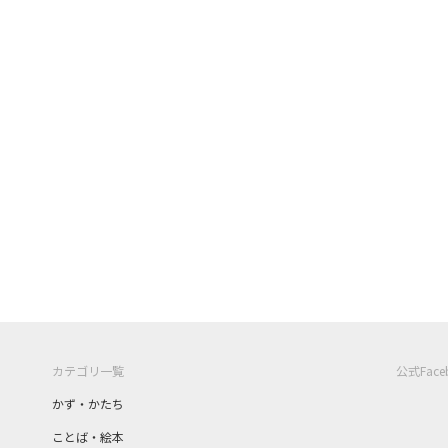
カテゴリ一覧
公式Fac
かず・かたち
ことば・絵本