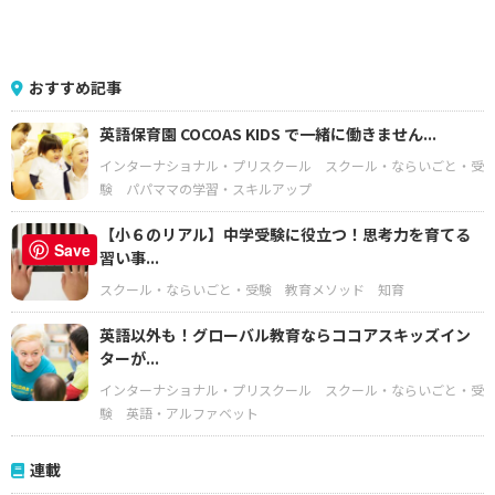
おすすめ記事
英語保育園 COCOAS KIDS で一緒に働きません...
インターナショナル・プリスクール
スクール・ならいごと・受
験
パパママの学習・スキルアップ
【小６のリアル】中学受験に役立つ！思考力を育てる
Save
習い事...
スクール・ならいごと・受験
教育メソッド
知育
英語以外も！グローバル教育ならココアスキッズイン
ターが...
インターナショナル・プリスクール
スクール・ならいごと・受
験
英語・アルファベット
連載