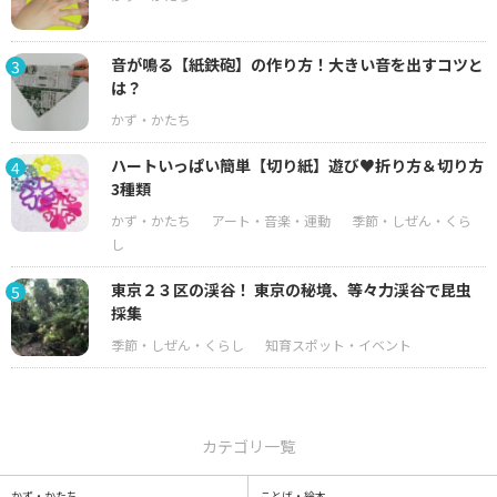
音が鳴る【紙鉄砲】の作り方！大きい音を出すコツと
3
は？
ハートいっぱい簡単【切り紙】遊び♥折り方＆切り方
4
3種類
東京２３区の渓谷！ 東京の秘境、等々力渓谷で昆虫
5
採集
カテゴリ一覧
かず・かたち
ことば・絵本