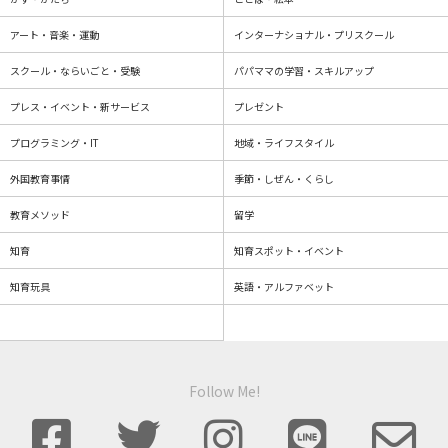
アート・音楽・運動
インターナショナル・プリスクール
スクール・ならいごと・受験
パパママの学習・スキルアップ
プレス・イベント・新サービス
プレゼント
プログラミング・IT
地域・ライフスタイル
外国教育事情
季節・しぜん・くらし
教育メソッド
留学
知育
知育スポット・イベント
知育玩具
英語・アルファベット
Follow Me!