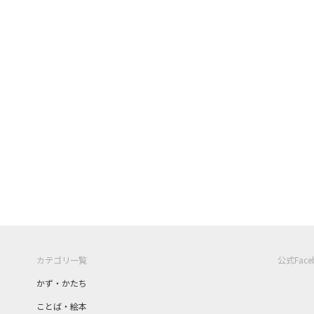
カテゴリ一覧
公式Fac
かず・かたち
ことば・絵本