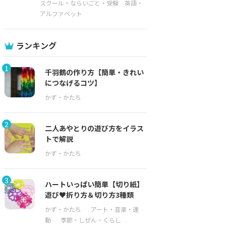
スクール・ならいごと・受験
英語・
アルファベット
ランキング
1
千羽鶴の作り方【簡単・きれい
につなげるコツ】
2
二人あやとりの遊び方をイラス
トで解説
3
ハートいっぱい簡単【切り紙】
遊び♥折り方＆切り方3種類