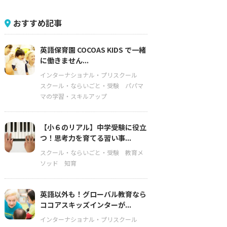
おすすめ記事
英語保育園 COCOAS KIDS で一緒
に働きません...
インターナショナル・プリスクール
スクール・ならいごと・受験
パパマ
マの学習・スキルアップ
【小６のリアル】中学受験に役立
つ！思考力を育てる習い事...
スクール・ならいごと・受験
教育メ
ソッド
知育
英語以外も！グローバル教育なら
ココアスキッズインターが...
インターナショナル・プリスクール