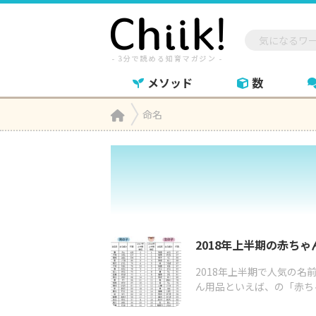
メソッド
数
Home
命名

2018年上半期の赤ち
2018年上半期で人気の名
ん用品といえば、の「赤ちゃん