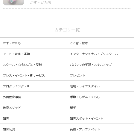
カテゴリ一覧
かず・かたち
ことば・絵本
アート・音楽・運動
インターナショナル・プリスクール
スクール・ならいごと・受験
パパママの学習・スキルアップ
プレス・イベント・新サービス
プレゼント
プログラミング・IT
地域・ライフスタイル
外国教育事情
季節・しぜん・くらし
教育メソッド
留学
知育
知育スポット・イベント
知育玩具
英語・アルファベット