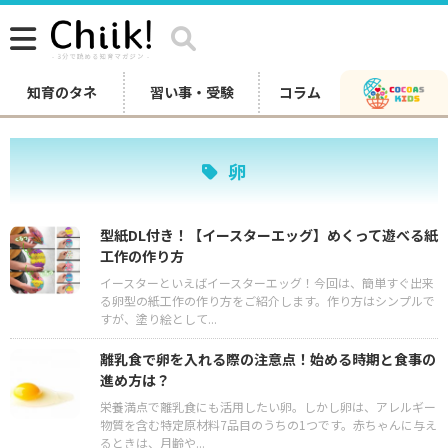
知育のタネ
習い事・受験
コラム
卵
型紙DL付き！【イースターエッグ】めくって遊べる紙
工作の作り方
イースターといえばイースターエッグ！今回は、簡単すぐ出来
る卵型の紙工作の作り方をご紹介します。作り方はシンプルで
すが、塗り絵として...
離乳食で卵を入れる際の注意点！始める時期と食事の
進め方は？
栄養満点で離乳食にも活用したい卵。しかし卵は、アレルギー
物質を含む特定原材料7品目のうちの1つです。赤ちゃんに与え
るときは、月齢や...