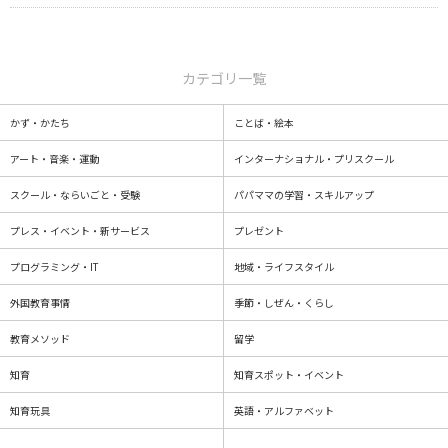
カテゴリ一覧
かず・かたち
ことば・絵本
アート・音楽・運動
インターナショナル・プリスクール
スクール・ならいごと・受験
パパママの学習・スキルアップ
プレス・イベント・新サービス
プレゼント
プログラミング・IT
地域・ライフスタイル
外国教育事情
季節・しぜん・くらし
教育メソッド
留学
知育
知育スポット・イベント
知育玩具
英語・アルファベット