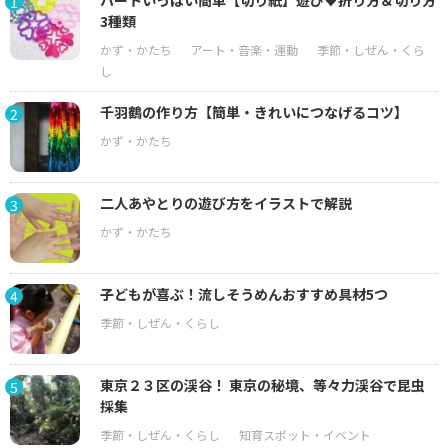
ハートいっぱい簡単【切り紙】遊び♥折り方＆切り方
1
3種類
千羽鶴の作り方【簡単・きれいにつなげるコツ】
2
二人あやとりの遊び方をイラストで解説
3
子どもが喜ぶ！流しそうめんおすすめ具材5つ
4
東京２３区の渓谷！ 東京の秘境、等々力渓谷で昆虫
5
採集