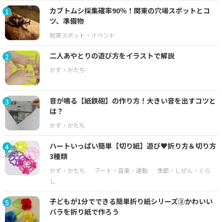
カブトムシ採集確率90％！関東の穴場スポットとコ
1
ツ、準備物
二人あやとりの遊び方をイラストで解説
2
音が鳴る【紙鉄砲】の作り方！大きい音を出すコツと
3
は？
ハートいっぱい簡単【切り紙】遊び♥折り方＆切り方
4
3種類
子どもが1分でできる簡単折り紙シリーズ②かわいい
5
バラを折り紙で作ろう