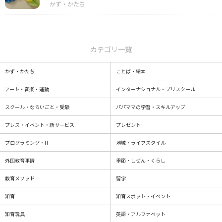
カテゴリ一覧
かず・かたち
ことば・絵本
アート・音楽・運動
インターナショナル・プリスクール
スクール・ならいごと・受験
パパママの学習・スキルアップ
プレス・イベント・新サービス
プレゼント
プログラミング・IT
地域・ライフスタイル
外国教育事情
季節・しぜん・くらし
教育メソッド
留学
知育
知育スポット・イベント
知育玩具
英語・アルファベット