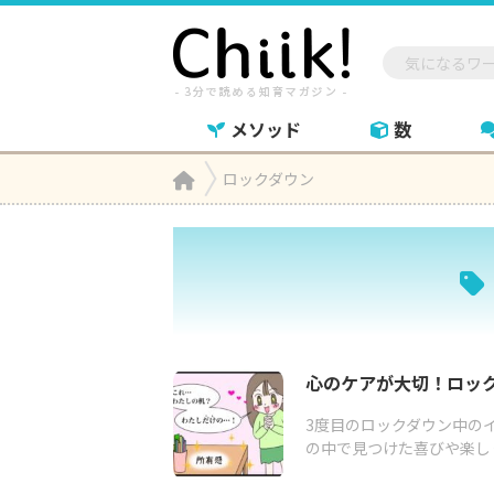
メソッド
数
Home
ロックダウン

心のケアが大切！ロッ
3度目のロックダウン中の
の中で見つけた喜びや楽し