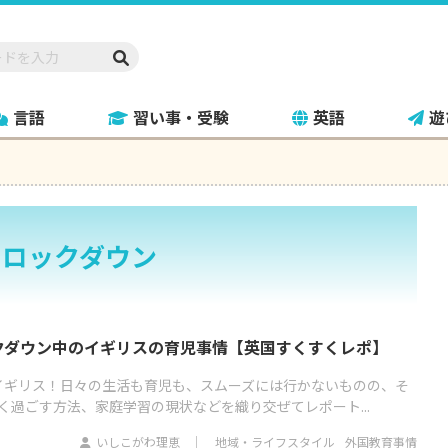
言語
習い事・受験
英語
遊
ロックダウン
クダウン中のイギリスの育児事情【英国すくすくレポ】
イギリス！日々の生活も育児も、スムーズには行かないものの、そ
く過ごす方法、家庭学習の現状などを織り交ぜてレポート...
いしこがわ理恵
地域・ライフスタイル
外国教育事情