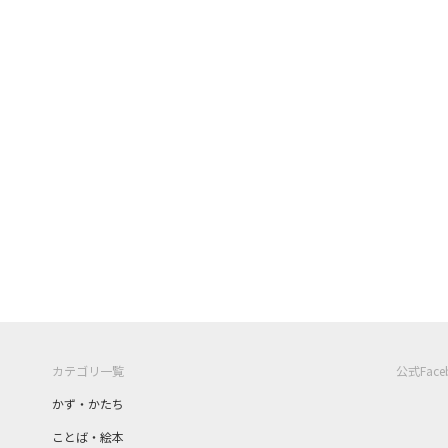
カテゴリ一覧
公式Fac
かず・かたち
ことば・絵本