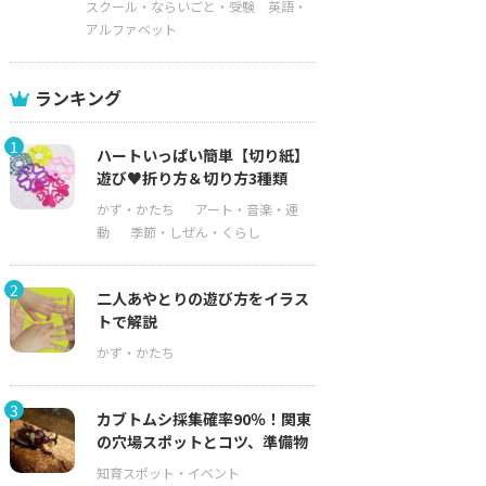
スクール・ならいごと・受験
英語・
アルファベット
ランキング
1
ハートいっぱい簡単【切り紙】
遊び♥折り方＆切り方3種類
2
二人あやとりの遊び方をイラス
トで解説
3
カブトムシ採集確率90％！関東
の穴場スポットとコツ、準備物