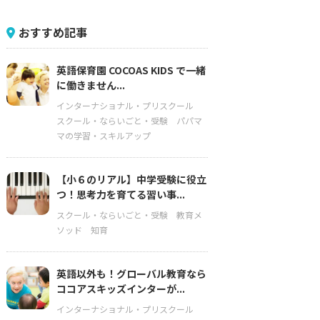
おすすめ記事
英語保育園 COCOAS KIDS で一緒
に働きません...
インターナショナル・プリスクール
スクール・ならいごと・受験
パパマ
マの学習・スキルアップ
【小６のリアル】中学受験に役立
つ！思考力を育てる習い事...
スクール・ならいごと・受験
教育メ
ソッド
知育
英語以外も！グローバル教育なら
ココアスキッズインターが...
インターナショナル・プリスクール