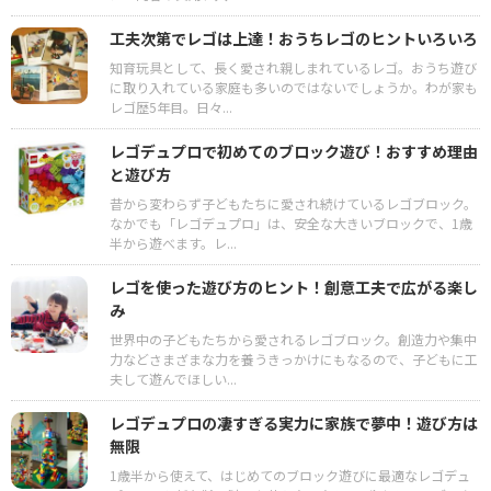
工夫次第でレゴは上達！おうちレゴのヒントいろいろ
知育玩具として、長く愛され親しまれているレゴ。おうち遊び
に取り入れている家庭も多いのではないでしょうか。わが家も
レゴ歴5年目。日々...
レゴデュプロで初めてのブロック遊び！おすすめ理由
と遊び方
昔から変わらず子どもたちに愛され続けているレゴブロック。
なかでも「レゴデュプロ」は、安全な大きいブロックで、1歳
半から遊べます。レ...
レゴを使った遊び方のヒント！創意工夫で広がる楽し
み
世界中の子どもたちから愛されるレゴブロック。創造力や集中
力などさまざまな力を養うきっかけにもなるので、子どもに工
夫して遊んでほしい...
レゴデュプロの凄すぎる実力に家族で夢中！遊び方は
無限
1歳半から使えて、はじめてのブロック遊びに最適なレゴデュ