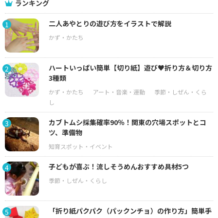
ランキング
二人あやとりの遊び方をイラストで解説
1
ハートいっぱい簡単【切り紙】遊び♥折り方＆切り方
2
3種類
カブトムシ採集確率90％！関東の穴場スポットとコ
3
ツ、準備物
子どもが喜ぶ！流しそうめんおすすめ具材5つ
4
「折り紙パクパク（パックンチョ）の作り方」簡単手
5