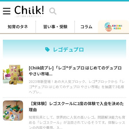
知育のタネ
習い事・受験
コラム
レゴデュプロ
[Chiik読プレ]「レゴ®︎デュプロ はじめてのデュプロ
やさい市場...
2023年新登場！あの大人気ブロック、レゴ®︎ブロックから『レ
ゴ®︎デュプロ はじめてのデュプロ やさい市場』を抽選で3名様
へプレ...
【実体験】レゴスクールに2度の体験で入会を決めた
理由
知育玩具として、世界的に人気の高いレゴ。問題解決能力も育
める「レゴスクール」が注目されているそうです。体験レッス
ンの内容や費用、入...