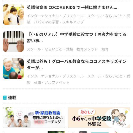
英語保育園 COCOAS KIDS で一緒に働きません...
インターナショナル・プリスクール
スクール・ならいごと・受
験
パパママの学習・スキルアップ
【小６のリアル】中学受験に役立つ！思考力を育てる
習い事...
スクール・ならいごと・受験
教育メソッド
知育
英語以外も！グローバル教育ならココアスキッズイン
ターが...
インターナショナル・プリスクール
スクール・ならいごと・受
験
英語・アルファベット
連載