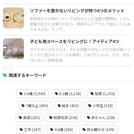
ソファーを置かないリビングが持つ4つのメリット
家族団らんの場のリビングは広々とした空間が理想的。しかし
部屋の広さには限りがあり、家具のレイアウトで悩むこともあ
りますよね。そこで...
子ども用スペースをリビングに！アイディア4つ
子どもが小さなうちは、子ども部屋ではなくママの目が届くリ
ビングに遊びのスペースを確保してあげたいもの。ただ、気を
付けないと家族全員...
関連するキーワード
3-6歳 (3,943)
0-2歳 (3,136)
知育 (1,335)
7歳以上 (495)
絵本 (452)
小学生 (338)
英語 (283)
知育玩具 (230)
赤ちゃん (226)
工作 (207)
4-6歳 (200)
読み聞かせ (199)