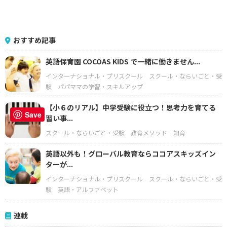
おすすめ記事
英語保育園 COCOAS KIDS で一緒に働きません...
インターナショナル・プリスクール
スクール・ならいごと・受
験
パパママの学習・スキルアップ
【小６のリアル】中学受験に役立つ！思考力を育てる
Save
習い事...
スクール・ならいごと・受験
教育メソッド
知育
英語以外も！グローバル教育ならココアスキッズイン
ターが...
インターナショナル・プリスクール
スクール・ならいごと・受
験
英語・アルファベット
連載