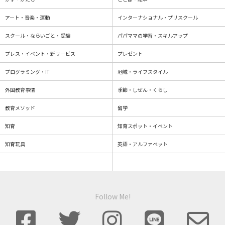
アート・音楽・運動
インターナショナル・プリスクール
スクール・ならいごと・受験
パパママの学習・スキルアップ
プレス・イベント・新サービス
プレゼント
プログラミング・IT
地域・ライフスタイル
外国教育事情
季節・しぜん・くらし
教育メソッド
留学
知育
知育スポット・イベント
知育玩具
英語・アルファベット
Follow Me!