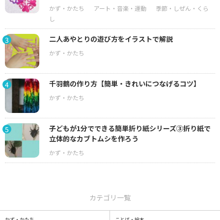
二人あやとりの遊び方をイラストで解説
3
千羽鶴の作り方【簡単・きれいにつなげるコツ】
4
子どもが1分でできる簡単折り紙シリーズ③折り紙で
5
立体的なカブトムシを作ろう
カテゴリ一覧
かず・かたち
ことば・絵本