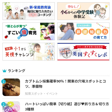
ランキング
カブトムシ採集確率90％！関東の穴場スポットとコ
1
ツ、準備物
ハートいっぱい簡単【切り紙】遊び♥折り方＆切り方
2
3種類