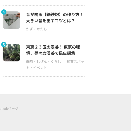
4
音が鳴る【紙鉄砲】の作り方！
大きい音を出すコツとは？
5
東京２３区の渓谷！ 東京の秘
境、等々力渓谷で昆虫採集
ebookページ