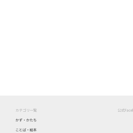
カテゴリ一覧
公式Fac
かず・かたち
ことば・絵本