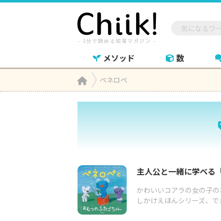
メソッド
数
Home
ペネロペ

主人公と一緒に学べる
かわいいコアラの女の子の
しかけえほんシリーズ、でき