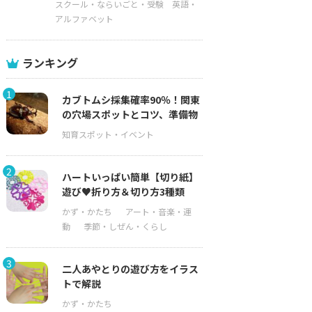
スクール・ならいごと・受験
英語・
アルファベット
ランキング
1
カブトムシ採集確率90％！関東
の穴場スポットとコツ、準備物
2
ハートいっぱい簡単【切り紙】
遊び♥折り方＆切り方3種類
3
二人あやとりの遊び方をイラス
トで解説