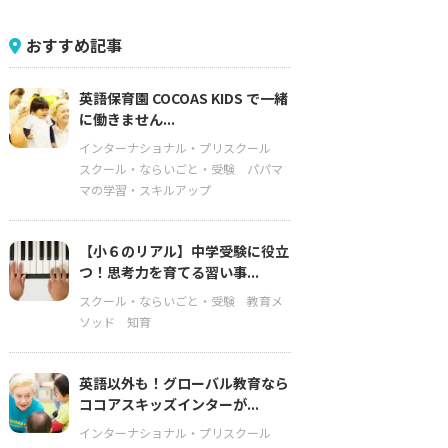
おすすめ記事
英語保育園 COCOAS KIDS で一緒
に働きません...
インターナショナル・プリスクール
スクール・ならいごと・受験
パパマ
マの学習・スキルアップ
【小６のリアル】中学受験に役立
つ！思考力を育てる習い事...
スクール・ならいごと・受験
教育メ
ソッド
知育
英語以外も！グローバル教育なら
ココアスキッズインターが...
インターナショナル・プリスクール