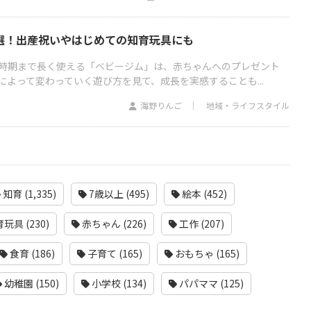
選！出産祝いやはじめての知育玩具にも
時期まで長く使える「ベビージム」は、赤ちゃんへのプレゼント
よって変わっていく遊び方を見て、成長を実感することも...
海野りんご
地域・ライフスタイル
知育 (1,335)
7歳以上 (495)
絵本 (452)
玩具 (230)
赤ちゃん (226)
工作 (207)
食育 (186)
子育て (165)
おもちゃ (165)
幼稚園 (150)
小学校 (134)
パパママ (125)