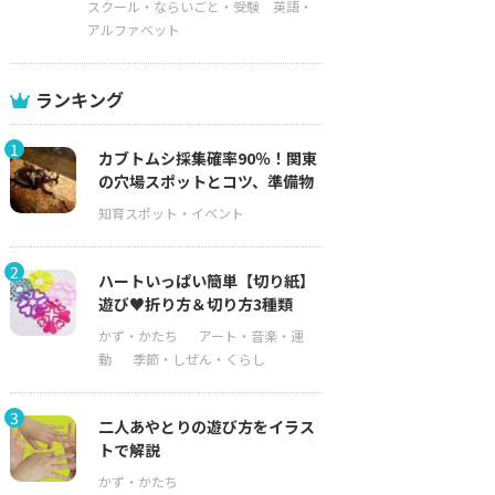
スクール・ならいごと・受験
英語・
アルファベット
ランキング
1
カブトムシ採集確率90％！関東
の穴場スポットとコツ、準備物
2
ハートいっぱい簡単【切り紙】
遊び♥折り方＆切り方3種類
3
二人あやとりの遊び方をイラス
トで解説