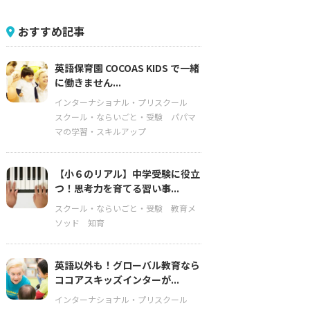
おすすめ記事
英語保育園 COCOAS KIDS で一緒
に働きません...
インターナショナル・プリスクール
スクール・ならいごと・受験
パパマ
マの学習・スキルアップ
【小６のリアル】中学受験に役立
つ！思考力を育てる習い事...
スクール・ならいごと・受験
教育メ
ソッド
知育
英語以外も！グローバル教育なら
ココアスキッズインターが...
インターナショナル・プリスクール