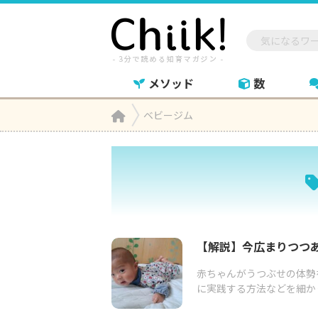
メソッド
数
Home
ベビージム

【解説】今広まりつつ
赤ちゃんがうつぶせの体勢
に実践する方法などを細か