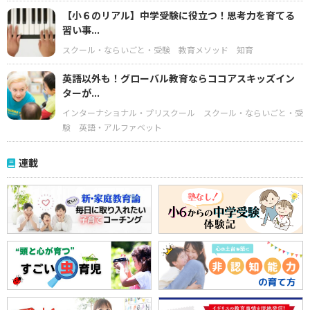
【小６のリアル】中学受験に役立つ！思考力を育てる
習い事...
スクール・ならいごと・受験
教育メソッド
知育
英語以外も！グローバル教育ならココアスキッズイン
ターが...
インターナショナル・プリスクール
スクール・ならいごと・受
験
英語・アルファベット
連載