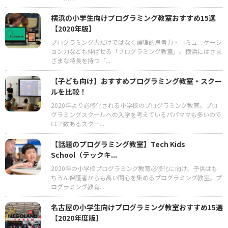
横浜の小学生向けプログラミング教室おすすめ15選
【2020年版】
プログラミング力だけではなく論理的思考力・コミュニケーシ
ョン力なども伸ばせる「プログラミング教室」。横浜にはさま
ざまな特長を持つ「...
【子ども向け】おすすめプログラミング教室・スクー
ルを比較！
2020年より必修化される小学校のプログラミング教育。プロ
グラミングスクールへの入学を考えているパパママも多いので
は？数あるスクー...
【話題のプログラミング教室】Tech Kids
School（テックキ...
2020年の小学校プログラミング教育必修化に向け、子供はも
ちろん保護者からも高い関心を集めるプログラミング教室。プ
ログラミング教育...
名古屋の小学生向けプログラミング教室おすすめ15選
【2020年度版】