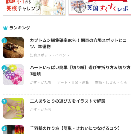
ランキング
カブトムシ採集確率90％！関東の穴場スポットとコ
1
ツ、準備物
ハートいっぱい簡単【切り紙】遊び♥折り方＆切り方
2
3種類
二人あやとりの遊び方をイラストで解説
3
千羽鶴の作り方【簡単・きれいにつなげるコツ】
4