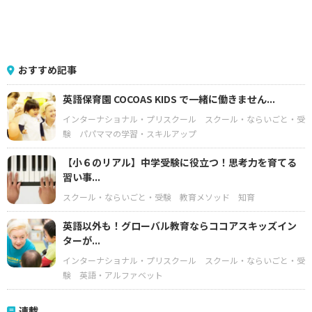
おすすめ記事
英語保育園 COCOAS KIDS で一緒に働きません...
インターナショナル・プリスクール
スクール・ならいごと・受
験
パパママの学習・スキルアップ
【小６のリアル】中学受験に役立つ！思考力を育てる
習い事...
スクール・ならいごと・受験
教育メソッド
知育
英語以外も！グローバル教育ならココアスキッズイン
ターが...
インターナショナル・プリスクール
スクール・ならいごと・受
験
英語・アルファベット
連載