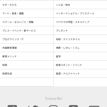
かず・かたち
ことば・絵本
アート・音楽・運動
インターナショナル・プリスクール
スクール・ならいごと・受験
パパママの学習・スキルアップ
プレス・イベント・新サービス
プレゼント
プログラミング・IT
地域・ライフスタイル
外国教育事情
季節・しぜん・くらし
教育メソッド
留学
知育
知育スポット・イベント
知育玩具
英語・アルファベット
Follow Me!