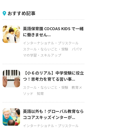
おすすめ記事
英語保育園 COCOAS KIDS で一緒
に働きません...
インターナショナル・プリスクール
スクール・ならいごと・受験
パパマ
マの学習・スキルアップ
【小６のリアル】中学受験に役立
つ！思考力を育てる習い事...
スクール・ならいごと・受験
教育メ
ソッド
知育
英語以外も！グローバル教育なら
ココアスキッズインターが...
インターナショナル・プリスクール