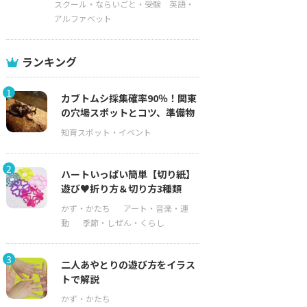
スクール・ならいごと・受験
英語・
アルファベット
ランキング
1
カブトムシ採集確率90％！関東
の穴場スポットとコツ、準備物
2
ハートいっぱい簡単【切り紙】
遊び♥折り方＆切り方3種類
3
二人あやとりの遊び方をイラス
トで解説