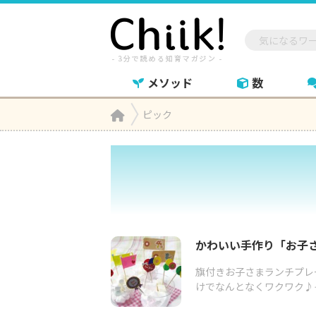
メソッド
数
Home
ピック

かわいい手作り「お子
旗付きお子さまランチプレ
けでなんとなくワクワク♪