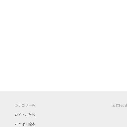
カテゴリ一覧
公式Fac
かず・かたち
ことば・絵本