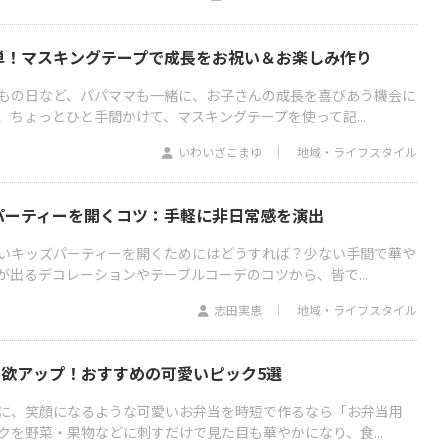
単！マスキングテープで成長をお祝い＆お楽しみ作り
もの日など、パパママも一緒に、お子さんの成長を喜びあう機会に
ちょっとひと手間かけて、マスキングテープを使って記...
いわいざこまゆ
地域・ライフスタイル
パーティーを開くコツ：手軽に非日常感を演出
いキッズパーティーを開くためにはどうすれば？少ない手間で華や
出るデコレーションやテーブルコーデのコツから、皆で...
志田実恵
地域・ライフスタイル
食欲アップ！おすすめの可愛いピック5選
に、笑顔になるような可愛いお弁当を時短で作るなら「お弁当用
クを野菜・果物などに刺すだけで見た目も華やかになり、食...