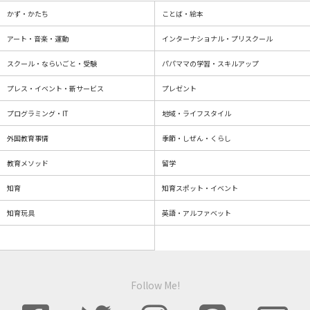
かず・かたち
ことば・絵本
アート・音楽・運動
インターナショナル・プリスクール
スクール・ならいごと・受験
パパママの学習・スキルアップ
プレス・イベント・新サービス
プレゼント
プログラミング・IT
地域・ライフスタイル
外国教育事情
季節・しぜん・くらし
教育メソッド
留学
知育
知育スポット・イベント
知育玩具
英語・アルファベット
Follow Me!