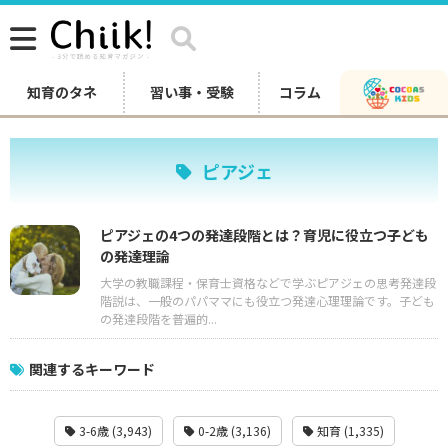
知育のタネ
習い事・受験
コラム
ピアジェ
ピアジェの4つの発達段階とは？育児に役立つ子ども
の発達理論
大学の教職課程・保育士資格などで学ぶピアジェの思考発達段
階説は、一般のパパママにも役立つ発達心理理論です。子ども
の発達段階を普遍的...
関連するキーワード
3-6歳 (3,943)
0-2歳 (3,136)
知育 (1,335)