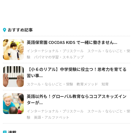
おすすめ記事
英語保育園 COCOAS KIDS で一緒に働きません...
インターナショナル・プリスクール
スクール・ならいごと・受
験
パパママの学習・スキルアップ
【小６のリアル】中学受験に役立つ！思考力を育てる
習い事...
スクール・ならいごと・受験
教育メソッド
知育
英語以外も！グローバル教育ならココアスキッズイン
ターが...
インターナショナル・プリスクール
スクール・ならいごと・受
験
英語・アルファベット
連載