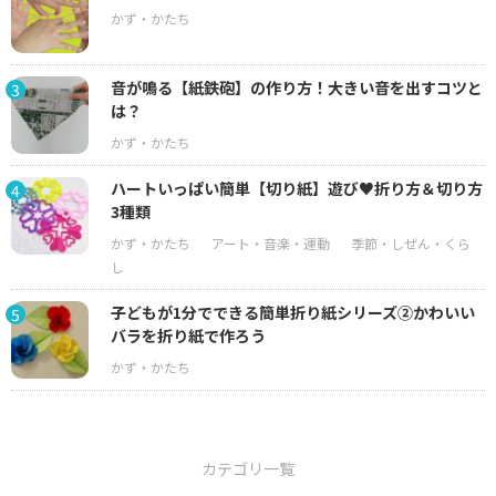
音が鳴る【紙鉄砲】の作り方！大きい音を出すコツと
3
は？
ハートいっぱい簡単【切り紙】遊び♥折り方＆切り方
4
3種類
子どもが1分でできる簡単折り紙シリーズ②かわいい
5
バラを折り紙で作ろう
カテゴリ一覧