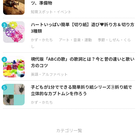
ツ、準備物
ハートいっぱい簡単【切り紙】遊び♥折り方＆切り方
3
3種類
現代版「ABCの歌」の歌詞とは？今と昔の違いと歌い
4
方のコツ
子どもが1分でできる簡単折り紙シリーズ③折り紙で
5
立体的なカブトムシを作ろう
カテゴリ一覧