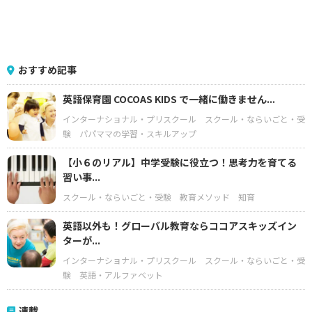
おすすめ記事
英語保育園 COCOAS KIDS で一緒に働きません...
インターナショナル・プリスクール
スクール・ならいごと・受
験
パパママの学習・スキルアップ
【小６のリアル】中学受験に役立つ！思考力を育てる
習い事...
スクール・ならいごと・受験
教育メソッド
知育
英語以外も！グローバル教育ならココアスキッズイン
ターが...
インターナショナル・プリスクール
スクール・ならいごと・受
験
英語・アルファベット
連載