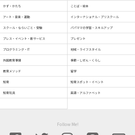
かず・かたち
ことば・絵本
アート・音楽・運動
インターナショナル・プリスクール
スクール・ならいごと・受験
パパママの学習・スキルアップ
プレス・イベント・新サービス
プレゼント
プログラミング・IT
地域・ライフスタイル
外国教育事情
季節・しぜん・くらし
教育メソッド
留学
知育
知育スポット・イベント
知育玩具
英語・アルファベット
Follow Me!