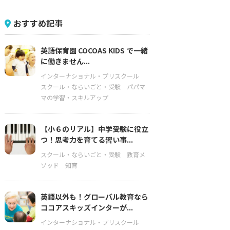
おすすめ記事
英語保育園 COCOAS KIDS で一緒
に働きません...
インターナショナル・プリスクール
スクール・ならいごと・受験
パパマ
マの学習・スキルアップ
【小６のリアル】中学受験に役立
つ！思考力を育てる習い事...
スクール・ならいごと・受験
教育メ
ソッド
知育
英語以外も！グローバル教育なら
ココアスキッズインターが...
インターナショナル・プリスクール