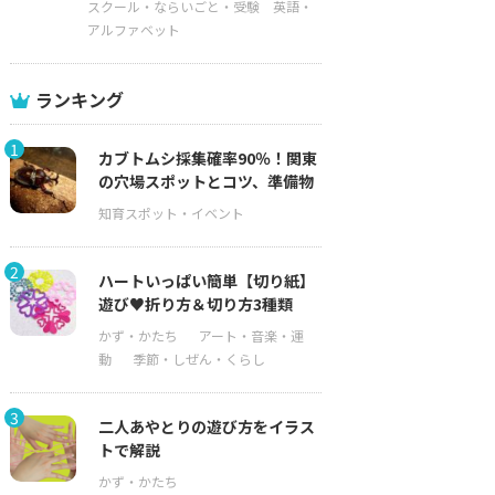
スクール・ならいごと・受験
英語・
アルファベット
ランキング
1
カブトムシ採集確率90％！関東
の穴場スポットとコツ、準備物
2
ハートいっぱい簡単【切り紙】
遊び♥折り方＆切り方3種類
3
二人あやとりの遊び方をイラス
トで解説