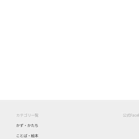
カテゴリ一覧
公式Fac
かず・かたち
ことば・絵本