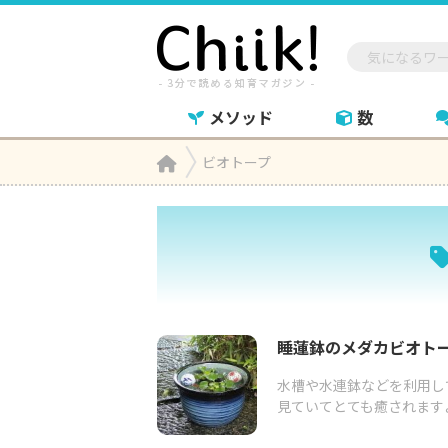
メソッド
数
Home
ビオトープ

睡蓮鉢のメダカビオト
水槽や水連鉢などを利用し
見ていてとても癒されますよ