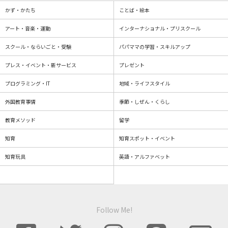
かず・かたち
ことば・絵本
アート・音楽・運動
インターナショナル・プリスクール
スクール・ならいごと・受験
パパママの学習・スキルアップ
プレス・イベント・新サービス
プレゼント
プログラミング・IT
地域・ライフスタイル
外国教育事情
季節・しぜん・くらし
教育メソッド
留学
知育
知育スポット・イベント
知育玩具
英語・アルファベット
Follow Me!