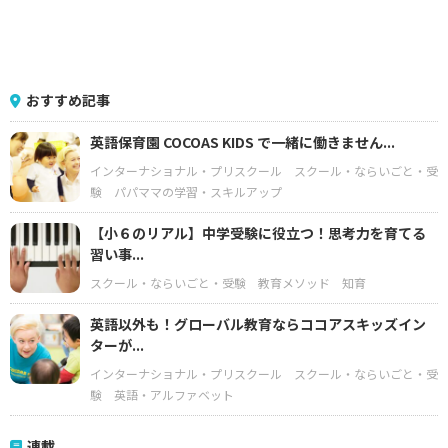
おすすめ記事
英語保育園 COCOAS KIDS で一緒に働きません...
インターナショナル・プリスクール
スクール・ならいごと・受
験
パパママの学習・スキルアップ
【小６のリアル】中学受験に役立つ！思考力を育てる
習い事...
スクール・ならいごと・受験
教育メソッド
知育
英語以外も！グローバル教育ならココアスキッズイン
ターが...
インターナショナル・プリスクール
スクール・ならいごと・受
験
英語・アルファベット
連載