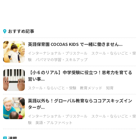
おすすめ記事
英語保育園 COCOAS KIDS で一緒に働きません...
インターナショナル・プリスクール
スクール・ならいごと・受
験
パパママの学習・スキルアップ
【小６のリアル】中学受験に役立つ！思考力を育てる
習い事...
スクール・ならいごと・受験
教育メソッド
知育
英語以外も！グローバル教育ならココアスキッズイン
ターが...
インターナショナル・プリスクール
スクール・ならいごと・受
験
英語・アルファベット
連載