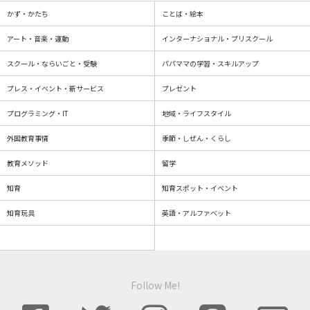
かず・かたち
ことば・絵本
アート・音楽・運動
インターナショナル・プリスクール
スクール・ならいごと・受験
パパママの学習・スキルアップ
プレス・イベント・新サービス
プレゼント
プログラミング・IT
地域・ライフスタイル
外国教育事情
季節・しぜん・くらし
教育メソッド
留学
知育
知育スポット・イベント
知育玩具
英語・アルファベット
Follow Me!