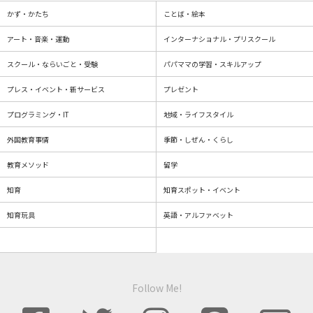
かず・かたち
ことば・絵本
アート・音楽・運動
インターナショナル・プリスクール
スクール・ならいごと・受験
パパママの学習・スキルアップ
プレス・イベント・新サービス
プレゼント
プログラミング・IT
地域・ライフスタイル
外国教育事情
季節・しぜん・くらし
教育メソッド
留学
知育
知育スポット・イベント
知育玩具
英語・アルファベット
Follow Me!