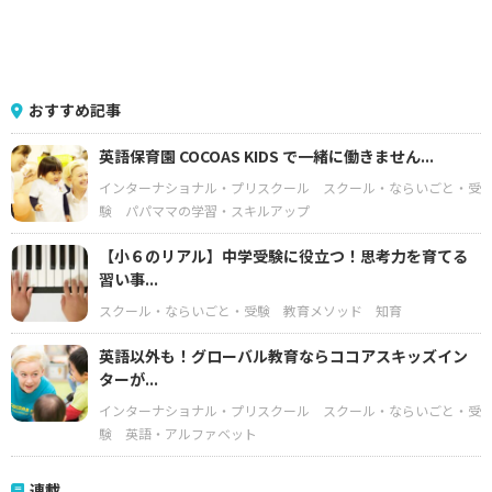
おすすめ記事
英語保育園 COCOAS KIDS で一緒に働きません...
インターナショナル・プリスクール
スクール・ならいごと・受
験
パパママの学習・スキルアップ
【小６のリアル】中学受験に役立つ！思考力を育てる
習い事...
スクール・ならいごと・受験
教育メソッド
知育
英語以外も！グローバル教育ならココアスキッズイン
ターが...
インターナショナル・プリスクール
スクール・ならいごと・受
験
英語・アルファベット
連載