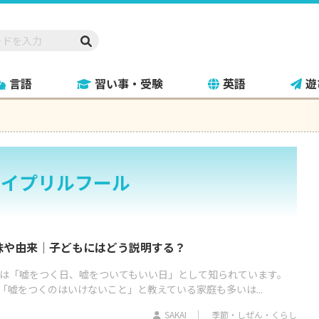
言語
習い事・受験
英語
遊
エイプリルフール
味や由来│子どもにはどう説明する？
ルは「嘘をつく日、嘘をついてもいい日」として知られています。
「嘘をつくのはいけないこと」と教えている家庭も多いは...
SAKAI
季節・しぜん・くらし