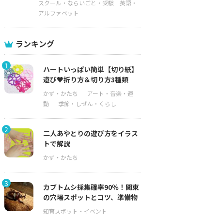
スクール・ならいごと・受験
英語・
アルファベット
ランキング
1
ハートいっぱい簡単【切り紙】
遊び♥折り方＆切り方3種類
2
二人あやとりの遊び方をイラス
トで解説
3
カブトムシ採集確率90％！関東
の穴場スポットとコツ、準備物