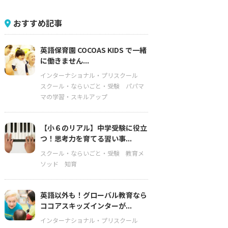
おすすめ記事
英語保育園 COCOAS KIDS で一緒
に働きません...
インターナショナル・プリスクール
スクール・ならいごと・受験
パパマ
マの学習・スキルアップ
【小６のリアル】中学受験に役立
つ！思考力を育てる習い事...
スクール・ならいごと・受験
教育メ
ソッド
知育
英語以外も！グローバル教育なら
ココアスキッズインターが...
インターナショナル・プリスクール