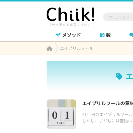
メソッド
数
Home
エイプリルフール

エイプリルフールの意
4月1日のエイプリルフー
しかし、子どもには普段は