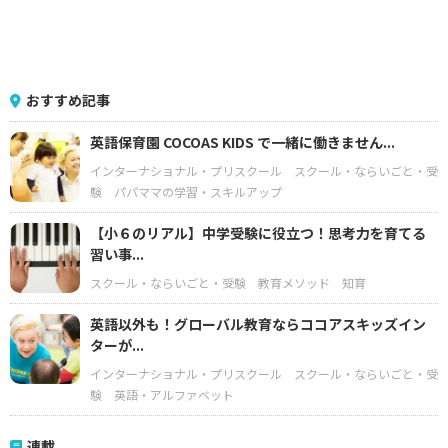
おすすめ記事
英語保育園 COCOAS KIDS で一緒に働きません...
インターナショナル・プリスクール
スクール・ならいごと・受
験
パパママの学習・スキルアップ
【小６のリアル】中学受験に役立つ！思考力を育てる
習い事...
スクール・ならいごと・受験
教育メソッド
知育
英語以外も！グローバル教育ならココアスキッズイン
ターが...
インターナショナル・プリスクール
スクール・ならいごと・受
験
英語・アルファベット
連載