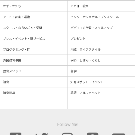
かず・かたち
ことば・絵本
アート・音楽・運動
インターナショナル・プリスクール
スクール・ならいごと・受験
パパママの学習・スキルアップ
プレス・イベント・新サービス
プレゼント
プログラミング・IT
地域・ライフスタイル
外国教育事情
季節・しぜん・くらし
教育メソッド
留学
知育
知育スポット・イベント
知育玩具
英語・アルファベット
Follow Me!