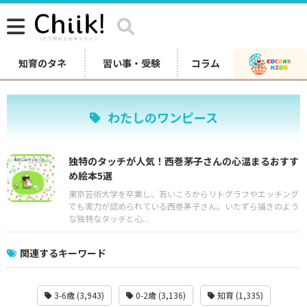
知育のタネ
習い事・受験
コラム
わたしのワンピース
独特のタッチが人気！西巻茅子さんの心温まるおすす
め絵本5選
東京芸術大学を卒業し、若いころからリトグラフやエッチング
でも実力が認められている西巻茅子さん。いたずら描きのよう
な独特なタッチと心...
関連するキーワード
3-6歳 (3,943)
0-2歳 (3,136)
知育 (1,335)