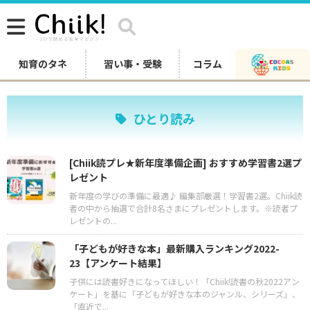
知育のタネ
習い事・受験
コラム
ひとり読み
[Chiik読プレ★新年度準備企画] おすすめ学習書2選プ
レゼント
新年度の学びの準備に最適♪ 編集部厳選！学習書2選。Chiik読
者の中から抽選で合計8名さまにプレゼントします。※読者プ
レゼントの...
「子どもが好きな本」最新購入ランキング2022-
23【アンケート結果】
子供には読書好きになってほしい！「Chiik!読書の秋2022アン
ケート」を基に「子どもが好きな本のジャンル、シリーズ」、
「直近で...