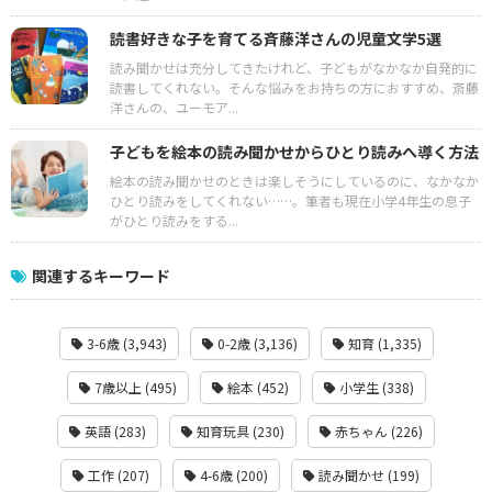
読書好きな子を育てる斉藤洋さんの児童文学5選
読み聞かせは充分してきたけれど、子どもがなかなか自発的に
読書してくれない。そんな悩みをお持ちの方におすすめ、斎藤
洋さんの、ユーモア...
子どもを絵本の読み聞かせからひとり読みへ導く方法
絵本の読み聞かせのときは楽しそうにしているのに、なかなか
ひとり読みをしてくれない……。筆者も現在小学4年生の息子
がひとり読みをする...
関連するキーワード
3-6歳 (3,943)
0-2歳 (3,136)
知育 (1,335)
7歳以上 (495)
絵本 (452)
小学生 (338)
英語 (283)
知育玩具 (230)
赤ちゃん (226)
工作 (207)
4-6歳 (200)
読み聞かせ (199)