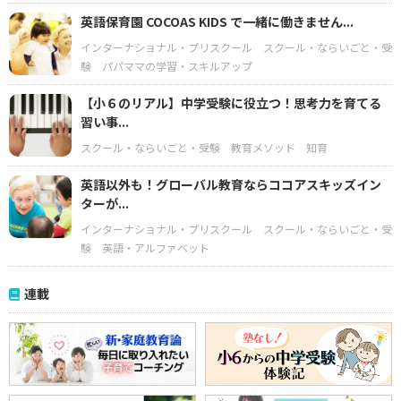
英語保育園 COCOAS KIDS で一緒に働きません...
インターナショナル・プリスクール
スクール・ならいごと・受
験
パパママの学習・スキルアップ
【小６のリアル】中学受験に役立つ！思考力を育てる
習い事...
スクール・ならいごと・受験
教育メソッド
知育
英語以外も！グローバル教育ならココアスキッズイン
ターが...
インターナショナル・プリスクール
スクール・ならいごと・受
験
英語・アルファベット
連載