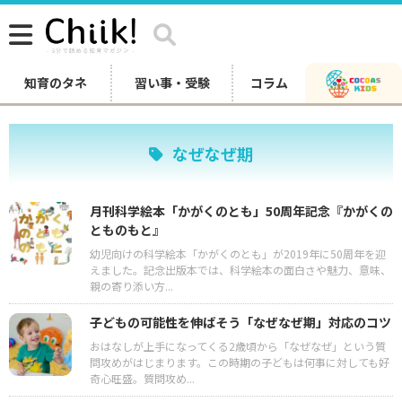
知育のタネ
習い事・受験
コラム
なぜなぜ期
月刊科学絵本「かがくのとも」50周年記念『かがくの
とものもと』
幼児向けの科学絵本「かがくのとも」が2019年に50周年を迎
えました。記念出版本では、科学絵本の面白さや魅力、意味、
親の寄り添い方...
子どもの可能性を伸ばそう「なぜなぜ期」対応のコツ
おはなしが上手になってくる2歳頃から「なぜなぜ」という質
問攻めがはじまります。この時期の子どもは何事に対しても好
奇心旺盛。質問攻め...