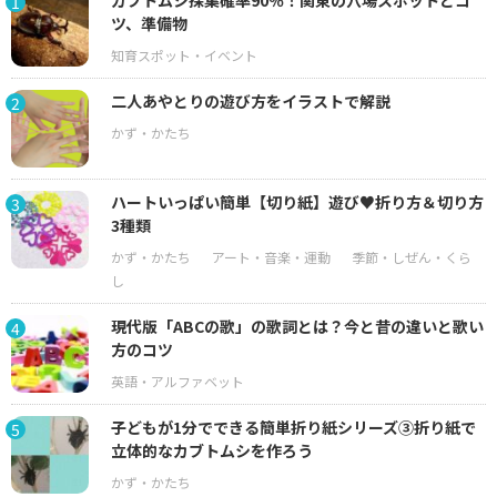
カブトムシ採集確率90％！関東の穴場スポットとコ
1
ツ、準備物
二人あやとりの遊び方をイラストで解説
2
ハートいっぱい簡単【切り紙】遊び♥折り方＆切り方
3
3種類
現代版「ABCの歌」の歌詞とは？今と昔の違いと歌い
4
方のコツ
子どもが1分でできる簡単折り紙シリーズ③折り紙で
5
立体的なカブトムシを作ろう