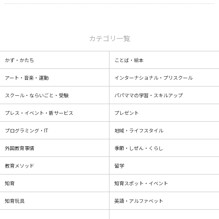
カテゴリ一覧
かず・かたち
ことば・絵本
アート・音楽・運動
インターナショナル・プリスクール
スクール・ならいごと・受験
パパママの学習・スキルアップ
プレス・イベント・新サービス
プレゼント
プログラミング・IT
地域・ライフスタイル
外国教育事情
季節・しぜん・くらし
教育メソッド
留学
知育
知育スポット・イベント
知育玩具
英語・アルファベット