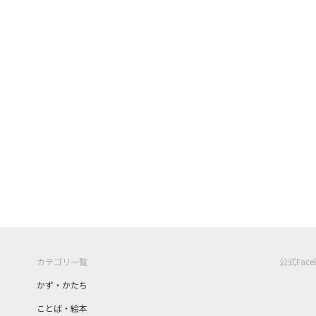
カテゴリ一覧
公式Fac
かず・かたち
ことば・絵本