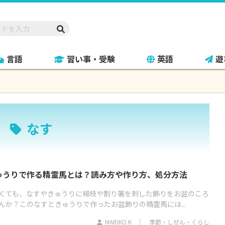
言語
習い事・受験
英語
遊
なす
ゅうりで作る精霊馬とは？読み方や作り方、処分方法
くても、なすやきゅうりに楊枝や割り箸を刺した飾りをお盆のころ
んか？このなすときゅうりで作ったお盆飾りの精霊馬には...
MARIKO.K
季節・しぜん・くらし