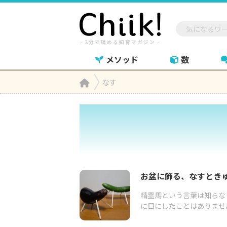
メソッド
数
Home
なす

お盆に飾る、なすとき
精霊馬という言葉は知らな
に目にしたことはありませ