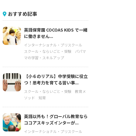
おすすめ記事
英語保育園 COCOAS KIDS で一緒
に働きません...
インターナショナル・プリスクール
スクール・ならいごと・受験
パパマ
マの学習・スキルアップ
【小６のリアル】中学受験に役立
つ！思考力を育てる習い事...
スクール・ならいごと・受験
教育メ
ソッド
知育
英語以外も！グローバル教育なら
ココアスキッズインターが...
インターナショナル・プリスクール