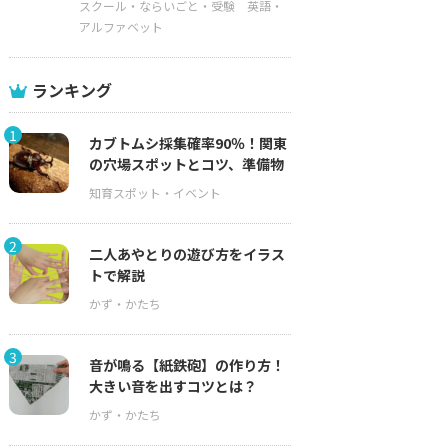
スクール・ならいごと・受験
英語・
アルファベット
ランキング
1
カブトムシ採集確率90％！関東
の穴場スポットとコツ、準備物
2
二人あやとりの遊び方をイラス
トで解説
3
音が鳴る【紙鉄砲】の作り方！
大きい音を出すコツとは？