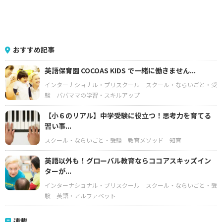
おすすめ記事
英語保育園 COCOAS KIDS で一緒に働きません...
インターナショナル・プリスクール
スクール・ならいごと・受
験
パパママの学習・スキルアップ
【小６のリアル】中学受験に役立つ！思考力を育てる
習い事...
スクール・ならいごと・受験
教育メソッド
知育
英語以外も！グローバル教育ならココアスキッズイン
ターが...
インターナショナル・プリスクール
スクール・ならいごと・受
験
英語・アルファベット
連載