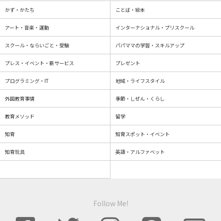
かず・かたち
ことば・絵本
アート・音楽・運動
インターナショナル・プリスクール
スクール・ならいごと・受験
パパママの学習・スキルアップ
プレス・イベント・新サービス
プレゼント
プログラミング・IT
地域・ライフスタイル
外国教育事情
季節・しぜん・くらし
教育メソッド
留学
知育
知育スポット・イベント
知育玩具
英語・アルファベット
Follow Me!