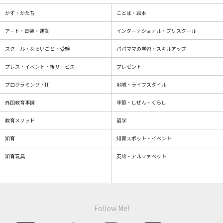
かず・かたち
ことば・絵本
アート・音楽・運動
インターナショナル・プリスクール
スクール・ならいごと・受験
パパママの学習・スキルアップ
プレス・イベント・新サービス
プレゼント
プログラミング・IT
地域・ライフスタイル
外国教育事情
季節・しぜん・くらし
教育メソッド
留学
知育
知育スポット・イベント
知育玩具
英語・アルファベット
Follow Me!