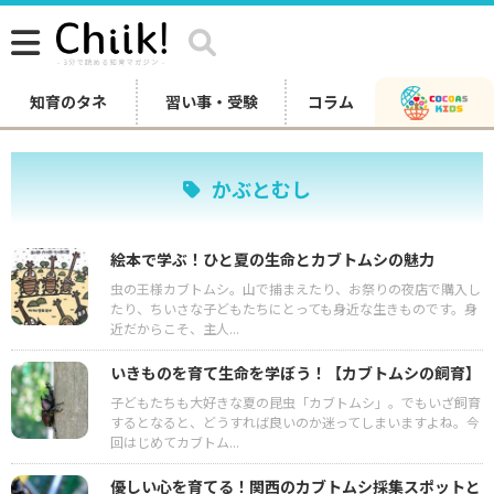
知育のタネ
習い事・受験
コラム
かぶとむし
絵本で学ぶ！ひと夏の生命とカブトムシの魅力
虫の王様カブトムシ。山で捕まえたり、お祭りの夜店で購入し
たり、ちいさな子どもたちにとっても身近な生きものです。身
近だからこそ、主人...
いきものを育て生命を学ぼう！【カブトムシの飼育】
子どもたちも大好きな夏の昆虫「カブトムシ」。でもいざ飼育
するとなると、どうすれば良いのか迷ってしまいますよね。今
回はじめてカブトム...
優しい心を育てる！関西のカブトムシ採集スポットと