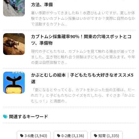
方法、準備
暑い季節がやってきましたね！水遊びもよいですが、夏しか体
験できないカブトムシ採集はいかがですか？実際に自然のなか
で活動するカブトム...
カブトムシ採集確率90％！関東の穴場スポットとコ
ツ、準備物
現代の子どもたちは、カブトムシを見て触れる機会が減ってき
ました。生き物と触れ合う体験は子どもの心を育みます。今年
の夏は自然体験でき...
かぶとむしの絵本｜子どもたちも大好きなオススメ5
選
「夏になるとやってくる、カブトをかぶった虫の王様は、だー
れだ？」と子どもたちにクイズをだしたら、すぐさま「かぶと
むしっ！」と満面の...
関連するキーワード
3-6歳 (3,943)
0-2歳 (3,136)
知育 (1,335)