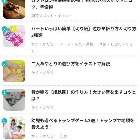
カブトムシ採集確率90％！関東の穴場スポットとコ
1
ツ、準備物
ハートいっぱい簡単【切り紙】遊び♥折り方＆切り方
2
3種類
二人あやとりの遊び方をイラストで解説
3
音が鳴る【紙鉄砲】の作り方！大きい音を出すコツと
4
は？
幼児も遊べるトランプゲーム3選！トランプで地頭を
5
鍛えよう！