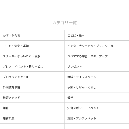
カテゴリ一覧
かず・かたち
ことば・絵本
アート・音楽・運動
インターナショナル・プリスクール
スクール・ならいごと・受験
パパママの学習・スキルアップ
プレス・イベント・新サービス
プレゼント
プログラミング・IT
地域・ライフスタイル
外国教育事情
季節・しぜん・くらし
教育メソッド
留学
知育
知育スポット・イベント
知育玩具
英語・アルファベット