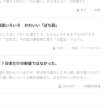
て取り入れたい「お小遣い」の工夫とは？「2年間で3...
あき
知育
用途いろいろ かわいい「ぽち袋」
としたおこづかいを渡すとき、もちろんそのままでもOKですが、
？「お年玉」やお盆の帰省時に渡す「お盆玉」のように、...
YUMI
地域・ライフスタイル
て？日本だけの制度ではなかった。
習と思われていますが、実は他の国の人もお小遣い制を取り入れて
遣い制については賛否両論あり、ある方がいいのかない...
LADUREE
外国教育事情