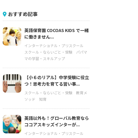
おすすめ記事
英語保育園 COCOAS KIDS で一緒
に働きません...
インターナショナル・プリスクール
スクール・ならいごと・受験
パパマ
マの学習・スキルアップ
【小６のリアル】中学受験に役立
つ！思考力を育てる習い事...
スクール・ならいごと・受験
教育メ
ソッド
知育
英語以外も！グローバル教育なら
ココアスキッズインターが...
インターナショナル・プリスクール