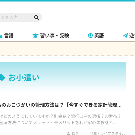
言語
習い事・受験
英語
遊
お小遣い
のおこづかいの管理方法は？【今すぐできる家計管理...
はどのようにしていますか？貯金箱？銀行口座の通帳？お財布？
管理方法についてメリット・デメリットをわが家の体験談と...
あき
地域・ライフスタイル