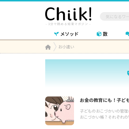
メソッド
数
Home
お小遣い

お金の教育にも！子ども
子どものおこづかいの管理
おこづかい帳？それぞれの