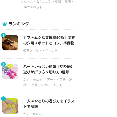
スクール・ならいごと・受験
英語・
アルファベット
ランキング
1
カブトムシ採集確率90％！関東
の穴場スポットとコツ、準備物
2
ハートいっぱい簡単【切り紙】
遊び♥折り方＆切り方3種類
3
二人あやとりの遊び方をイラス
トで解説