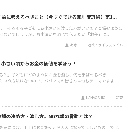
前に考えるべきこと【今すぐできる家計管理術】第1...
て、そろそろ子どもにお小遣いを渡した方がいいの？と悩むように
はないでしょうか。お小遣いを通じて伝えたい「お金」に...
あき
地域・ライフスタイル
、小さい頃からお金の価値を学ぼう！
る？」子どもにどのようにお金を渡し、何を学ばせるべき
という方法はないので、パパママの皆さんは悩むテーマですよ
NANAOSHIO
知育
金額の決め方・渡し方。NGな親の言動とは？
を身につけ、上手にお金を使える大人になってほしいもの。では、