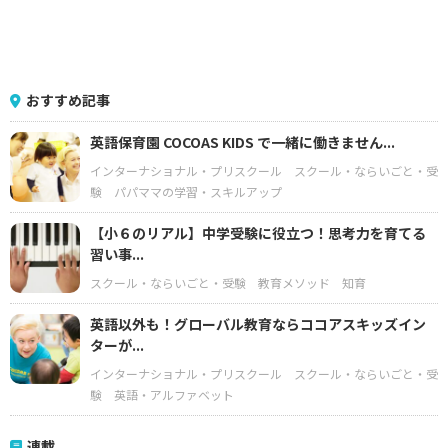
おすすめ記事
英語保育園 COCOAS KIDS で一緒に働きません...
インターナショナル・プリスクール
スクール・ならいごと・受
験
パパママの学習・スキルアップ
【小６のリアル】中学受験に役立つ！思考力を育てる
習い事...
スクール・ならいごと・受験
教育メソッド
知育
英語以外も！グローバル教育ならココアスキッズイン
ターが...
インターナショナル・プリスクール
スクール・ならいごと・受
験
英語・アルファベット
連載