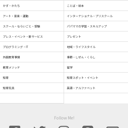
かず・かたち
ことば・絵本
アート・音楽・運動
インターナショナル・プリスクール
スクール・ならいごと・受験
パパママの学習・スキルアップ
プレス・イベント・新サービス
プレゼント
プログラミング・IT
地域・ライフスタイル
外国教育事情
季節・しぜん・くらし
教育メソッド
留学
知育
知育スポット・イベント
知育玩具
英語・アルファベット
Follow Me!