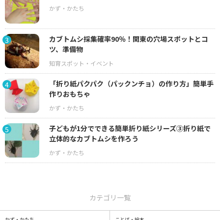
カブトムシ採集確率90％！関東の穴場スポットとコ
3
ツ、準備物
「折り紙パクパク（パックンチョ）の作り方」簡単手
4
作りおもちゃ
子どもが1分でできる簡単折り紙シリーズ③折り紙で
5
立体的なカブトムシを作ろう
カテゴリ一覧
かず・かたち
ことば・絵本