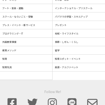
アート・音楽・運動
インターナショナル・プリスクール
スクール・ならいごと・受験
パパママの学習・スキルアップ
プレス・イベント・新サービス
プレゼント
プログラミング・IT
地域・ライフスタイル
外国教育事情
季節・しぜん・くらし
教育メソッド
留学
知育
知育スポット・イベント
知育玩具
英語・アルファベット
Follow Me!