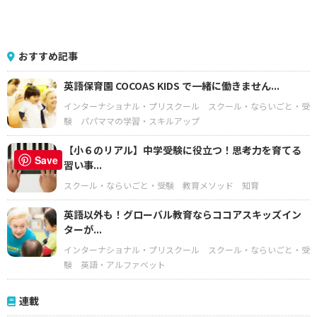
おすすめ記事
英語保育園 COCOAS KIDS で一緒に働きません...
インターナショナル・プリスクール
スクール・ならいごと・受
験
パパママの学習・スキルアップ
【小６のリアル】中学受験に役立つ！思考力を育てる
Save
習い事...
スクール・ならいごと・受験
教育メソッド
知育
英語以外も！グローバル教育ならココアスキッズイン
ターが...
インターナショナル・プリスクール
スクール・ならいごと・受
験
英語・アルファベット
連載