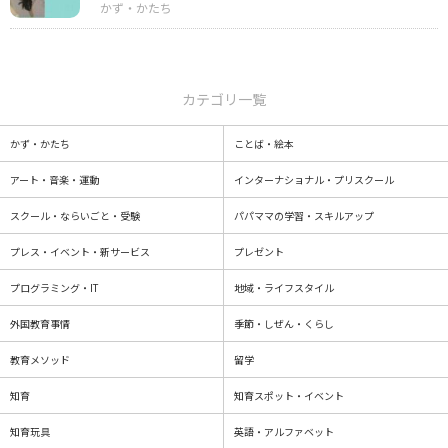
カテゴリ一覧
かず・かたち
ことば・絵本
アート・音楽・運動
インターナショナル・プリスクール
スクール・ならいごと・受験
パパママの学習・スキルアップ
プレス・イベント・新サービス
プレゼント
プログラミング・IT
地域・ライフスタイル
外国教育事情
季節・しぜん・くらし
教育メソッド
留学
知育
知育スポット・イベント
知育玩具
英語・アルファベット