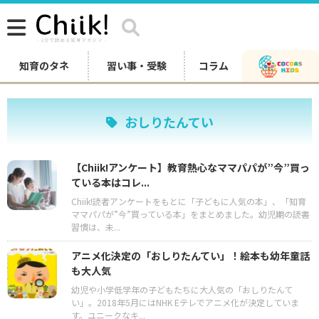
知育のタネ
習い事・受験
コラム
おしりたんてい
【Chiik!アンケート】教育熱心なママパパが”今”買っ
ている本はコレ...
Chiik!読者アンケートをもとに「子どもに人気の本」、「知育
ママパパが”今”買っている本」をまとめました。幼児期の読書
習慣は、未...
アニメ化決定の「おしりたんてい」！絵本も幼年童話
も大人気
幼児や小学低学年の子どもたちに大人気の「おしりたんて
い」。2018年5月にはNHK Eテレでアニメ化が決定していま
す。ユニークなキ...