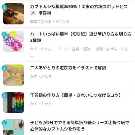
カブトムシ採集確率90％！関東の穴場スポットとコ
1
ツ、準備物
ハートいっぱい簡単【切り紙】遊び♥折り方＆切り方
2
3種類
二人あやとりの遊び方をイラストで解説
3
千羽鶴の作り方【簡単・きれいにつなげるコツ】
4
子どもが1分でできる簡単折り紙シリーズ③折り紙で
5
立体的なカブトムシを作ろう