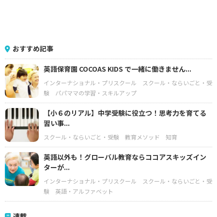
おすすめ記事
英語保育園 COCOAS KIDS で一緒に働きません...
インターナショナル・プリスクール
スクール・ならいごと・受
験
パパママの学習・スキルアップ
【小６のリアル】中学受験に役立つ！思考力を育てる
習い事...
スクール・ならいごと・受験
教育メソッド
知育
英語以外も！グローバル教育ならココアスキッズイン
ターが...
インターナショナル・プリスクール
スクール・ならいごと・受
験
英語・アルファベット
連載