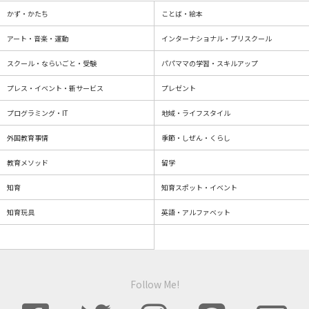
かず・かたち
ことば・絵本
アート・音楽・運動
インターナショナル・プリスクール
スクール・ならいごと・受験
パパママの学習・スキルアップ
プレス・イベント・新サービス
プレゼント
プログラミング・IT
地域・ライフスタイル
外国教育事情
季節・しぜん・くらし
教育メソッド
留学
知育
知育スポット・イベント
知育玩具
英語・アルファベット
Follow Me!