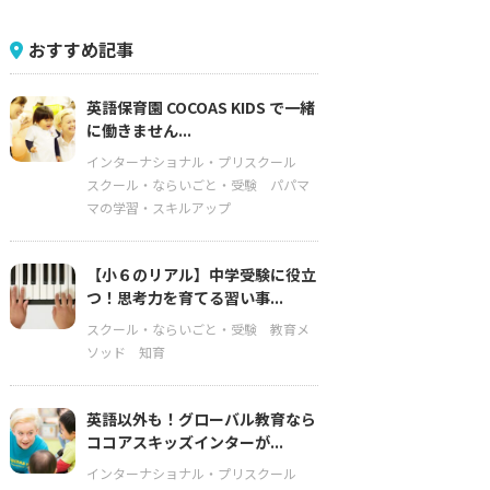
おすすめ記事
英語保育園 COCOAS KIDS で一緒
に働きません...
インターナショナル・プリスクール
スクール・ならいごと・受験
パパマ
マの学習・スキルアップ
【小６のリアル】中学受験に役立
つ！思考力を育てる習い事...
スクール・ならいごと・受験
教育メ
ソッド
知育
英語以外も！グローバル教育なら
ココアスキッズインターが...
インターナショナル・プリスクール