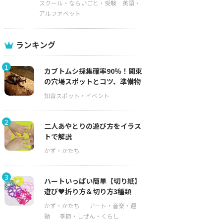
スクール・ならいごと・受験
英語・
アルファベット
ランキング
1
カブトムシ採集確率90％！関東
の穴場スポットとコツ、準備物
2
二人あやとりの遊び方をイラス
トで解説
3
ハートいっぱい簡単【切り紙】
遊び♥折り方＆切り方3種類