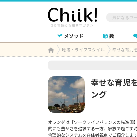
メソッド
数
Home
地域・ライフスタイル
幸せな育児

幸せな育児
ング
オランダは【ワークライフバランスの先進国
的にも豊かさを追求する一方、家族で過ごす
合理的なシステムを在住者視点でご紹介しま