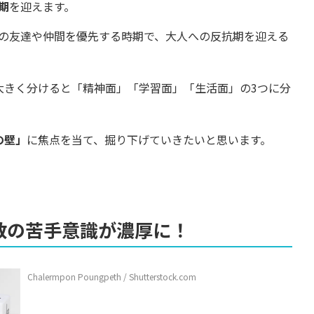
期
を迎えます。
の友達や仲間を優先する時期で、大人への反抗期を迎える
大きく分けると「精神面」「学習面」「生活面」の3つに分
の壁」
に焦点を当て、掘り下げていきたいと思います。
数の苦手意識が濃厚に！
Chalermpon Poungpeth / Shutterstock.com