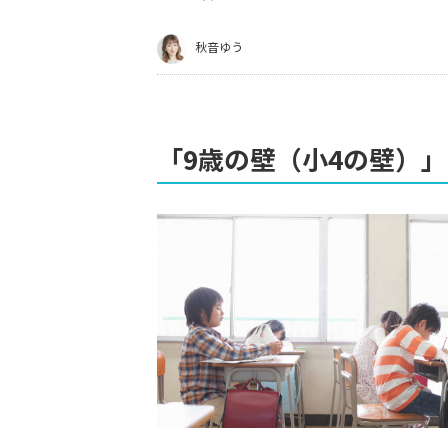
秋音ゆう
「9歳の壁（小4の壁）