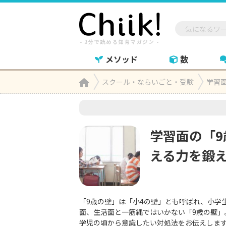
メソッド
数
Home
スクール・ならいごと・受験
学習

学習面の「
える力を鍛
「9歳の壁」は「小4の壁」とも呼ばれ、小学
面、生活面と一筋縄ではいかない「9歳の壁
学児の頃から意識したい対処法をお伝えしま