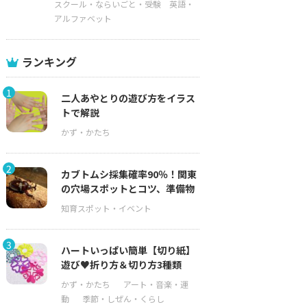
スクール・ならいごと・受験
英語・
アルファベット
ランキング
1
二人あやとりの遊び方をイラス
トで解説
2
カブトムシ採集確率90％！関東
の穴場スポットとコツ、準備物
3
ハートいっぱい簡単【切り紙】
遊び♥折り方＆切り方3種類