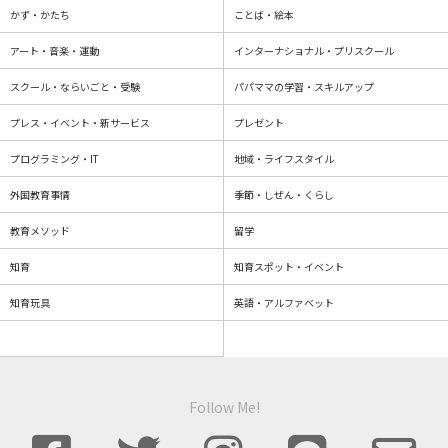
かず・かたち
ことば・絵本
アート・音楽・運動
インターナショナル・プリスクール
スクール・ならいごと・受験
パパママの学習・スキルアップ
プレス・イベント・新サービス
プレゼント
プログラミング・IT
地域・ライフスタイル
外国教育事情
季節・しぜん・くらし
教育メソッド
留学
知育
知育スポット・イベント
知育玩具
英語・アルファベット
Follow Me!