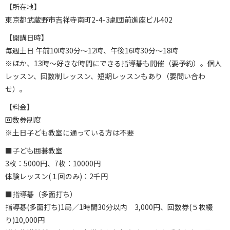
【所在地】
東京都武蔵野市吉祥寺南町2-4-3劇団前進座ビル402
【開講日時】
毎週土日 午前10時30分～12時、午後16時30分～18時
※ほか、13時〜好きな時間にできる指導碁も開催（要予約）。個人
レッスン、回数制レッスン、短期レッスンもあり（要問い合わ
せ）。
【料金】
回数券制度
※土日子ども教室に通っている方は不要
■子ども囲碁教室
3枚：5000円、7枚：10000円
体験レッスン(１回のみ)：2千円
■指導碁（多面打ち）
指導碁(多面打ち)1局／1時間30分以内 3,000円、回数券(５枚綴
り)10,000円