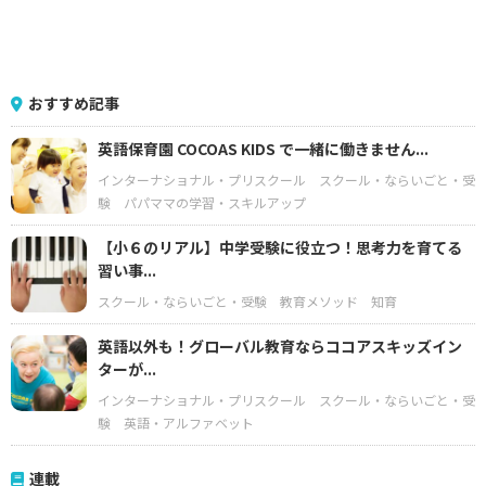
おすすめ記事
英語保育園 COCOAS KIDS で一緒に働きません...
インターナショナル・プリスクール
スクール・ならいごと・受
験
パパママの学習・スキルアップ
【小６のリアル】中学受験に役立つ！思考力を育てる
習い事...
スクール・ならいごと・受験
教育メソッド
知育
英語以外も！グローバル教育ならココアスキッズイン
ターが...
インターナショナル・プリスクール
スクール・ならいごと・受
験
英語・アルファベット
連載